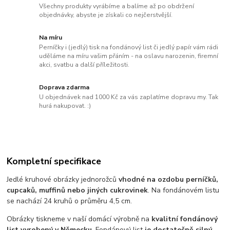
Všechny produkty vyrábíme a balíme až po obdržení
objednávky, abyste je získali co nejčerstvější.
Na míru
Perníčky i (jedlý) tisk na fondánový list či jedlý papír vám rádi
uděláme na míru vašim přáním - na oslavu narozenin, firemní
akci, svatbu a další příležitosti.
Doprava zdarma
U objednávek nad 1000 Kč za vás zaplatíme dopravu my. Tak
hurá nakupovat. :)
Kompletní specifikace
Jedlé kruhové obrázky jednorožců
vhodné na ozdobu perníčků,
cupcaků, muffinů nebo jiných cukrovinek
. Na fondánovém listu
se nachází 24 kruhů o průměru 4,5 cm.
Obrázky tiskneme v naší domácí výrobně na
kvalitní fondánový
list vyrobený v Německu
. Fondánový list
je dostatečně silný
,