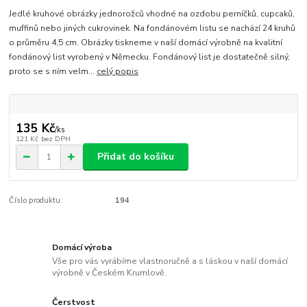
Jedlé kruhové obrázky jednorožců vhodné na ozdobu perníčků, cupcaků,
muffinů nebo jiných cukrovinek. Na fondánovém listu se nachází 24 kruhů
o průměru 4,5 cm. Obrázky tiskneme v naší domácí výrobně na kvalitní
fondánový list vyrobený v Německu. Fondánový list je dostatečně silný,
proto se s ním velm...
celý popis
135 Kč
/
ks
121 Kč
bez DPH
Přidat do košíku
Číslo produktu:
194
Domácí výroba
Vše pro vás vyrábíme vlastnoručně a s láskou v naší domácí
výrobně v Českém Krumlově.
Čerstvost