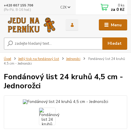
0
ks
+420 607 155 706
CZK
za
0 Kč
(Po-Pá, 8-16 hod.)
Menu
Hledat
Úvod
Jedlý tisk na fondánový list
Jednorožci
Fondánový list 24 kruhů
4,5 cm - Jednorožci
Fondánový list 24 kruhů 4,5 cm -
Jednorožci