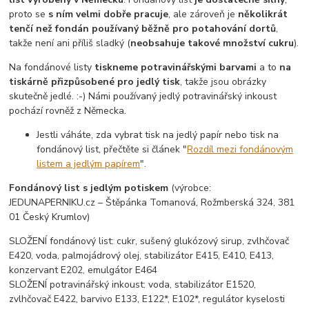
proto se
s ním velmi dobře pracuje
, ale zároveň je
několikrát
tenčí než fondán používaný běžně pro potahování dortů
,
takže není ani příliš sladký (
neobsahuje takové množství cukru
).
Na fondánové listy
tiskneme potravinářskými barvami
a to
na
tiskárně přizpůsobené pro jedlý tisk
, takže jsou obrázky
skutečně jedlé. :-) Námi používaný jedlý potravinářský inkoust
pochází rovněž z Německa.
Jestli váháte, zda vybrat tisk na jedlý papír nebo tisk na
fondánový list, přečtěte si článek "
Rozdíl mezi fondánovým
listem a jedlým papírem
".
Fondánový list s jedlým potiskem
(výrobce:
JEDUNAPERNIKU.cz – Štěpánka Tomanová, Rožmberská 324, 381
01 Český Krumlov)
SLOŽENÍ fondánový list: cukr, sušený glukózový sirup, zvlhčovač
E420, voda, palmojádrový olej, stabilizátor E415, E410, E413,
konzervant E202, emulgátor E464
SLOŽENÍ potravinářský inkoust: voda, stabilizátor E1520,
zvlhčovač E422, barvivo E133, E122*, E102*, regulátor kyselosti