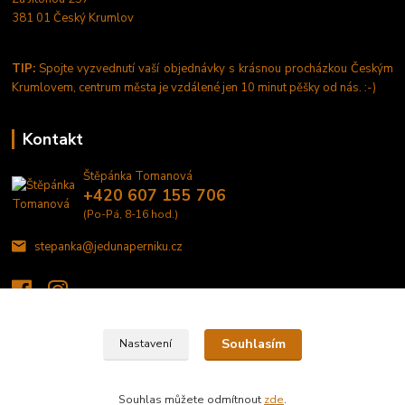
381 01 Český Krumlov
TIP:
Spojte vyzvednutí vaší objednávky s krásnou procházkou Českým
Krumlovem, centrum města je vzdálené jen 10 minut pěšky od nás. :-)
Kontakt
Štěpánka Tomanová
+420 607 155 706
(Po-Pá, 8-16 hod.)
stepanka@jedunaperniku.cz
Souhlasím
Nastavení
©2020 JEDU NA PERNÍKU - domácí výroba perníčků a tisk na jedlý papír a
fondánové listy
Souhlas můžete odmítnout
zde
.