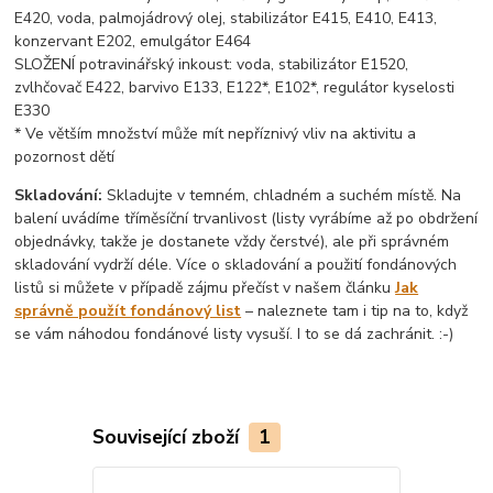
E420, voda, palmojádrový olej, stabilizátor E415, E410, E413,
konzervant E202, emulgátor E464
SLOŽENÍ potravinářský inkoust: voda, stabilizátor E1520,
zvlhčovač E422, barvivo E133, E122*, E102*, regulátor kyselosti
E330
* Ve větším množství může mít nepříznivý vliv na aktivitu a
pozornost dětí
Skladování:
Skladujte v temném, chladném a suchém místě. Na
balení uvádíme tříměsíční trvanlivost (listy vyrábíme až po obdržení
objednávky, takže je dostanete vždy čerstvé), ale při správném
skladování vydrží déle. Více o skladování a použití fondánových
listů si můžete v případě zájmu přečíst v našem článku
Jak
správně použít fondánový list
– naleznete tam i tip na to, když
se vám náhodou fondánové listy vysuší. I to se dá zachránit. :-)
Související zboží
1