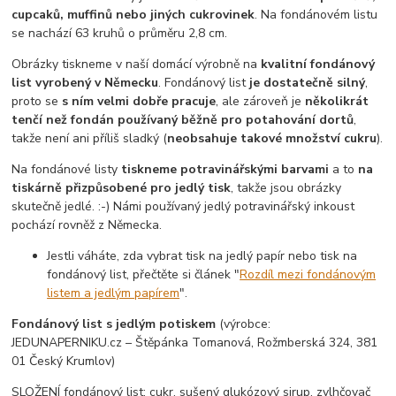
cupcaků, muffinů nebo jiných cukrovinek
. Na fondánovém listu
se nachází 63 kruhů o průměru 2,8 cm.
Obrázky tiskneme v naší domácí výrobně na
kvalitní fondánový
list vyrobený v Německu
. Fondánový list
je dostatečně silný
,
proto se
s ním velmi dobře pracuje
, ale zároveň je
několikrát
tenčí než fondán používaný běžně pro potahování dortů
,
takže není ani příliš sladký (
neobsahuje takové množství cukru
).
Na fondánové listy
tiskneme potravinářskými barvami
a to
na
tiskárně přizpůsobené pro jedlý tisk
, takže jsou obrázky
skutečně jedlé. :-) Námi používaný jedlý potravinářský inkoust
pochází rovněž z Německa.
Jestli váháte, zda vybrat tisk na jedlý papír nebo tisk na
fondánový list, přečtěte si článek "
Rozdíl mezi fondánovým
listem a jedlým papírem
".
Fondánový list s jedlým potiskem
(výrobce:
JEDUNAPERNIKU.cz – Štěpánka Tomanová, Rožmberská 324, 381
01 Český Krumlov)
SLOŽENÍ fondánový list: cukr, sušený glukózový sirup, zvlhčovač