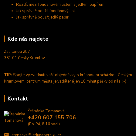
Rozdíl mezi fondánovým listem a jedlým papírem
Jak správně použít fondánový list
Jak správně použít jedlý papír
Kde nás najdete
Za Jitonou 257
381 01 Český Krumlov
TIP:
Spojte vyzvednutí vaší objednávky s krásnou procházkou Českým
Krumlovem, centrum města je vzdálené jen 10 minut pěšky od nás. :-)
Kontakt
Štěpánka Tomanová
+420 607 155 706
(Po-Pá, 8-16 hod.)
stepanka@jedunaperniku.cz