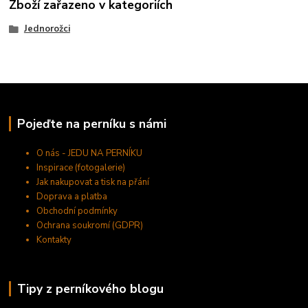
Zboží zařazeno v kategoriích
Jednorožci
Pojeďte na perníku s námi
O nás - JEDU NA PERNÍKU
Inspirace (fotogalerie)
Jak nakupovat a tisk na přání
Doprava a platba
Obchodní podmínky
Ochrana soukromí (GDPR)
Kontakty
Tipy z perníkového blogu