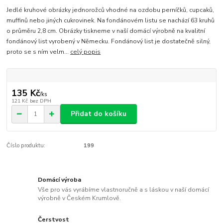
Jedlé kruhové obrázky jednorožců vhodné na ozdobu perníčků, cupcaků,
muffinů nebo jiných cukrovinek. Na fondánovém listu se nachází 63 kruhů
o průměru 2,8 cm. Obrázky tiskneme v naší domácí výrobně na kvalitní
fondánový list vyrobený v Německu. Fondánový list je dostatečně silný,
proto se s ním velm...
celý popis
135 Kč
/
ks
121 Kč
bez DPH
Přidat do košíku
Číslo produktu:
199
Domácí výroba
Vše pro vás vyrábíme vlastnoručně a s láskou v naší domácí
výrobně v Českém Krumlově.
Čerstvost