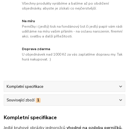
Všechny produkty vyrábíme a balíme až po obdržení
objednávky, abyste je získali co nejčerstvější.
Na míru
Perníčky i (jedlý) tisk na fondánový list či jedlý papír vám rádi
uděláme na míru vašim přáním - na oslavu narozenin, firemní
akci, svatbu a další příležitosti.
Doprava zdarma
U objednávek nad 1000 Kč za vás zaplatíme dopravu my. Tak
hurá nakupovat. :)
Kompletní specifikace
Související zboží
1
Kompletní specifikace
Jedlé kruhové obrázky jednorožců
vhodné na ozdobu perníčků,