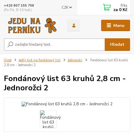
0
ks
+420 607 155 706
CZK
za
0 Kč
(Po-Pá, 8-16 hod.)
Menu
Hledat
Úvod
Jedlý tisk na fondánový list
Jednorožci
Fondánový list 63 kruhů
2,8 cm - Jednorožci 2
Fondánový list 63 kruhů 2,8 cm -
Jednorožci 2