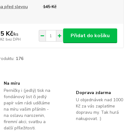
a před slevou
145 Kč
5 Kč
/
ks
Přidat do košíku
 Kč
bez DPH
roduktu:
176
Na míru
Perníčky i (jedlý) tisk na
Doprava zdarma
fondánový list či jedlý
U objednávek nad 1000
papír vám rádi uděláme
Kč za vás zaplatíme
na míru vašim přáním -
dopravu my. Tak hurá
na oslavu narozenin,
nakupovat. :)
firemní akci, svatbu a
další příležitosti.