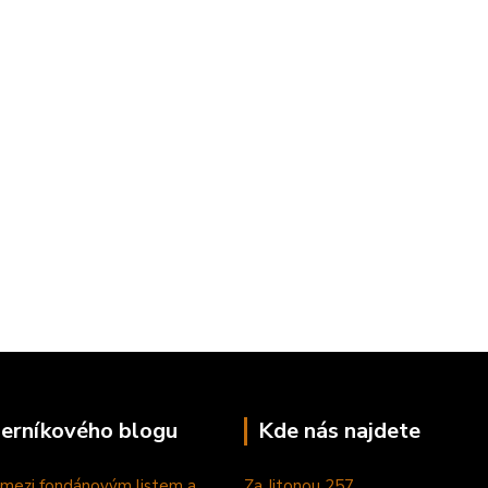
perníkového blogu
Kde nás najdete
 mezi fondánovým listem a
Za Jitonou 257