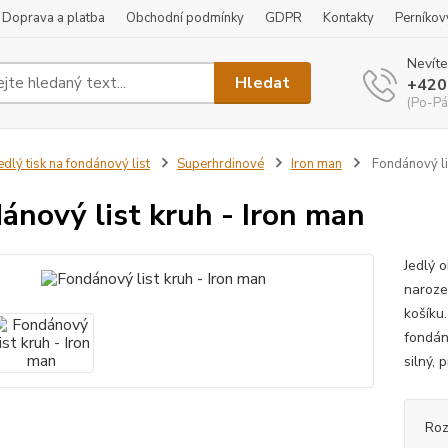
Doprava a platba
Obchodní podmínky
GDPR
Kontakty
Perníkov
Nevíte
Hledat
+420
(Po-Pá
edlý tisk na fondánový list
Superhrdinové
Iron man
Fondánový lis
ánový list kruh - Iron man
Jedlý 
naroze
košíku
fondán
silný, 
Roz