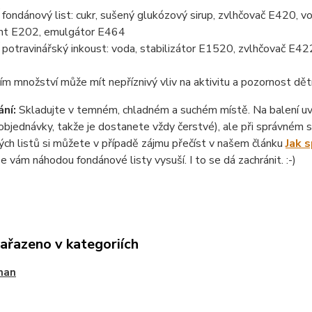
ondánový list: cukr, sušený glukózový sirup, zvlhčovač E420, vo
nt E202, emulgátor E464
otravinářský inkoust: voda, stabilizátor E1520, zvlhčovač E422
ím množství může mít nepříznivý vliv na aktivitu a pozornost dět
ní:
Skladujte v temném, chladném a suchém místě. Na balení uvád
objednávky, takže je dostanete vždy čerstvé), ale při správném sk
ch listů si můžete v případě zájmu přečíst v našem článku
Jak 
se vám náhodou fondánové listy vysuší. I to se dá zachránit. :-)
zařazeno v kategoriích
man