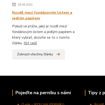
26.09.2020
Rozdíl mezi fondánovým listem a
jedlým papírem
Pokud se ptáte, jaký je rozdíl mezi
fondánovým listem a jedlým papírem a
který vybrat, dozvíte se to v tomto
článku.
číst celé
Zobrazit všechny články
Pojeďte na perníku s námi
Tipy z 
O nás - JEDU NA PERNÍKU
Rozdíl