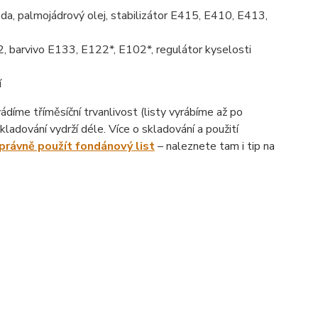
da, palmojádrový olej, stabilizátor E415, E410, E413,
, barvivo E133, E122*, E102*, regulátor kyselosti
í
íme tříměsíční trvanlivost (listy vyrábíme až po
ladování vydrží déle. Více o skladování a použití
správně použít fondánový list
– naleznete tam i tip na