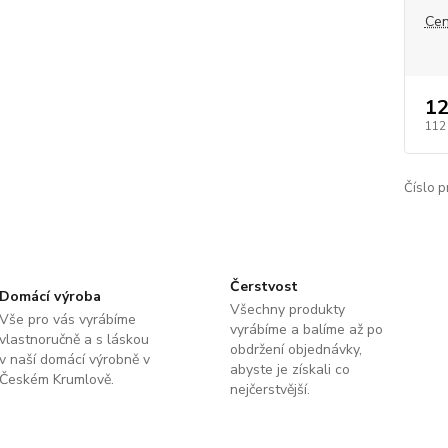
Cen
12
112
Číslo p
Čerstvost
Domácí výroba
Všechny produkty
Vše pro vás vyrábíme
vyrábíme a balíme až po
vlastnoručně a s láskou
obdržení objednávky,
v naší domácí výrobně v
abyste je získali co
Českém Krumlově.
nejčerstvější.