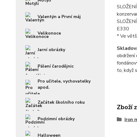
Motýli
SLOŽENÍ f
konzerva
Valentýn a První máj
SLOŽENÍ p
E330
Velikonoce
* Ve větš
Skladová
Jarní obrázky
obdržení 
fondánový
Pálení čarodějnic
to, když 
Pro učitele, vychovatelky
apod.
Začátek školního roku
Zboží 
Podzimní obrázky
Iron 
Halloween