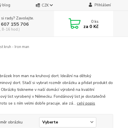
ý blog
Přihlášení
CZK
 si rady? Zavolejte.
0
ks
 607 155 706
za
0 Kč
, 8-16 hod.)
t kruh - Iron man
obrázek Iron man na kruhový dort. Ideální na dětský
ninový dort. Stačí si vybrat rozměr obrázku a přidat produkt do
. Obrázky tiskneme v naší domácí výrobně na kvalitní
ový list vyrobený v Německu. Fondánový list je dostatečně
proto se s ním velmi dobře pracuje, ale zá...
celý popis
měr obrázku