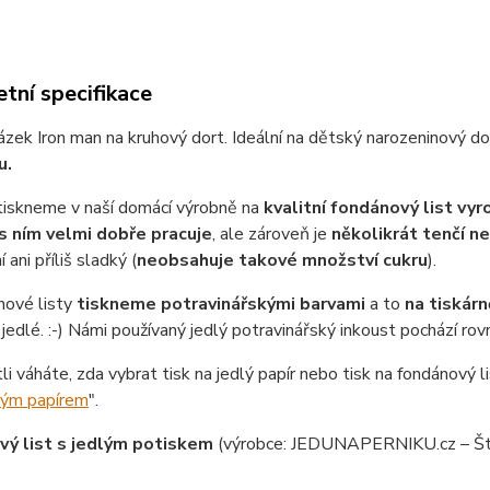
tní specifikace
ázek Iron man na kruhový dort. Ideální na dětský narozeninový do
u.
tiskneme v naší domácí výrobně na
kvalitní fondánový list vy
s ním velmi dobře pracuje
, ale zároveň je
několikrát tenčí n
 ani příliš sladký (
neobsahuje takové množství cukru
).
nové listy
tiskneme potravinářskými barvami
a to
na tiskárn
jedlé. :-) Námi používaný jedlý potravinářský inkoust pochází ro
tli váháte, zda vybrat tisk na jedlý papír nebo tisk na fondánový li
lým papírem
".
ý list s jedlým potiskem
(výrobce: JEDUNAPERNIKU.cz – Št