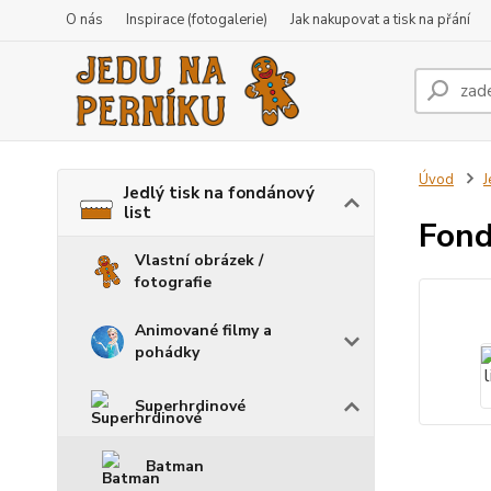
O nás
Inspirace (fotogalerie)
Jak nakupovat a tisk na přání
Úvod
J
Jedlý tisk na fondánový
list
Fond
Vlastní obrázek /
fotografie
Animované filmy a
pohádky
Superhrdinové
Batman