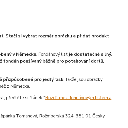
rt.
Stačí si vybrat rozměr obrázku a přidat produkt
robený v Německu
. Fondánový list
je dostatečně silný
,
ež fondán používaný běžně pro potahování dortů
,
ě přizpůsobené pro jedlý tisk
, takže jsou obrázky
vněž z Německa.
st, přečtěte si článek "
Rozdíl mezi fondánovým listem a
ěpánka Tomanová, Rožmberská 324, 381 01 Český