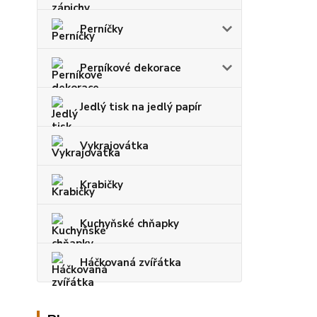
Perníčky
Perníkové dekorace
Jedlý tisk na jedlý papír
Vykrajovátka
Krabičky
Kuchyňské chňapky
Háčkovaná zvířátka