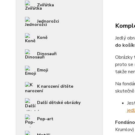
Zvířátka
Jednorožci
Komple
Koně
Jedlý obr
do košík
Dinosauři
Obrázky 
proto se
Emoji
takže není
Na fondá
K narození dítěte
skutečně 
Další dětské obrázky
Jes
jed
Pop-art
Fondánov
Krumlov)