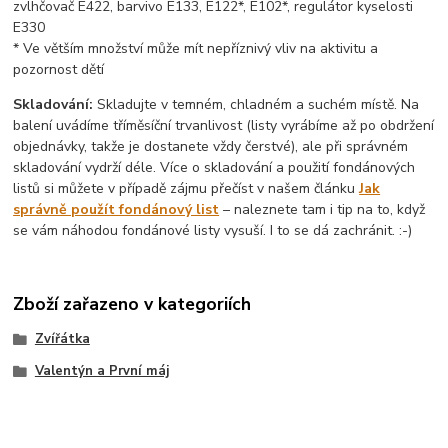
zvlhčovač E422, barvivo E133, E122*, E102*, regulátor kyselosti
E330
* Ve větším množství může mít nepříznivý vliv na aktivitu a
pozornost dětí
Skladování:
Skladujte v temném, chladném a suchém místě. Na
balení uvádíme tříměsíční trvanlivost (listy vyrábíme až po obdržení
objednávky, takže je dostanete vždy čerstvé), ale při správném
skladování vydrží déle. Více o skladování a použití fondánových
listů si můžete v případě zájmu přečíst v našem článku
Jak
správně použít fondánový list
– naleznete tam i tip na to, když
se vám náhodou fondánové listy vysuší. I to se dá zachránit. :-)
Zboží zařazeno v kategoriích
Zvířátka
Valentýn a První máj