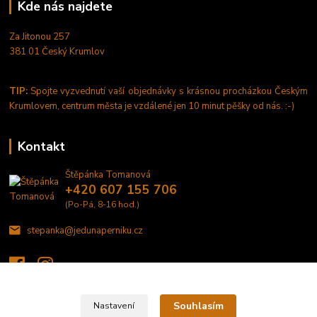
Kde nás najdete
Za Jitonou 257
381 01 Český Krumlov
TIP:
Spojte vyzvednutí vaší objednávky s krásnou procházkou Českým
Krumlovem, centrum města je vzdálené jen 10 minut pěšky od nás. :-)
Kontakt
Štěpánka Tomanová
+420 607 155 706
(Po-Pá, 8-16 hod.)
stepanka@jedunaperniku.cz
Souhlasím
Nastavení