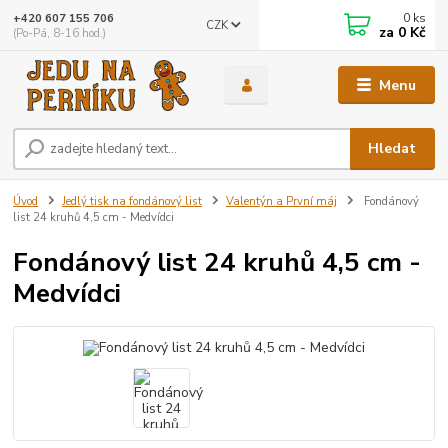
0
ks
+420 607 155 706
CZK
za
0 Kč
(Po-Pá, 8-16 hod.)
Menu
Hledat
Úvod
Jedlý tisk na fondánový list
Valentýn a První máj
Fondánový
list 24 kruhů 4,5 cm - Medvídci
Fondánový list 24 kruhů 4,5 cm -
Medvídci