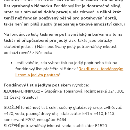
list vyrobený v Německu
. Fondánový list
je dostatečně silný
,
proto se
s ním velmi dobře pracuje
, ale zároveň je
několikrát
tenčí než fondán používaný běžně pro potahování dortů
,
takže není ani příliš sladký (
neobsahuje takové množství cukru
).
Na fondánové listy
tiskneme potravinářskými barvami
a to
na
tiskárně přizpůsobené pro jedlý tisk
, takže jsou obrázky
skutečně jedlé. :-) Námi používaný jedlý potravinářský inkoust
pochází rovněž z Německa.
Jestli váháte, zda vybrat tisk na jedlý papír nebo tisk na
fondánový list, přečtěte si článek "
Rozdíl mezi fondánovým
listem a jedlým papírem
".
Fondánový list s jedlým potiskem
(výrobce:
JEDUNAPERNIKU.cz – Štěpánka Tomanová, Rožmberská 324, 381
01 Český Krumlov)
SLOŽENÍ fondánový list: cukr, sušený glukózový sirup, zvlhčovač
E420, voda, palmojádrový olej, stabilizátor E415, E410, E413,
konzervant E202, emulgátor E464
SLOŽENÍ potravinářský inkoust: voda, stabilizátor E1520,