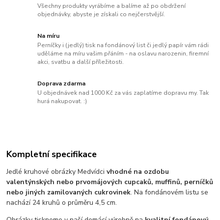
Všechny produkty vyrábíme a balíme až po obdržení
objednávky, abyste je získali co nejčerstvější.
Na míru
Perníčky i (jedlý) tisk na fondánový list či jedlý papír vám rádi
uděláme na míru vašim přáním - na oslavu narozenin, firemní
akci, svatbu a další příležitosti.
Doprava zdarma
U objednávek nad 1000 Kč za vás zaplatíme dopravu my. Tak
hurá nakupovat. :)
Kompletní specifikace
Jedlé kruhové obrázky Medvídci
vhodné na ozdobu
valentýnských nebo prvomájových cupcaků, muffinů, perníčků
nebo jiných zamilovaných cukrovinek
. Na fondánovém listu se
nachází 24 kruhů o průměru 4,5 cm.
Obrázky tiskneme v naší domácí výrobně na
kvalitní fondánový