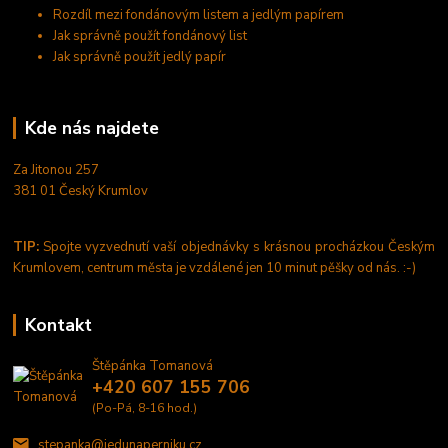
Rozdíl mezi fondánovým listem a jedlým papírem
Jak správně použít fondánový list
Jak správně použít jedlý papír
Kde nás najdete
Za Jitonou 257
381 01 Český Krumlov
TIP:
Spojte vyzvednutí vaší objednávky s krásnou procházkou Českým
Krumlovem, centrum města je vzdálené jen 10 minut pěšky od nás. :-)
Kontakt
Štěpánka Tomanová
+420 607 155 706
(Po-Pá, 8-16 hod.)
stepanka@jedunaperniku.cz