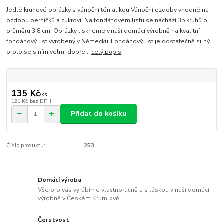
Jedlé kruhové obrázky s vánoční tématikou Vánoční ozdoby vhodné na
ozdobu perníčků a cukroví. Na fondánovém listu se nachází 35 kruhů o
průměru 3,8 cm. Obrázky tiskneme v naší domácí výrobně na kvalitní
fondánový list vyrobený v Německu. Fondánový list je dostatečně silný,
proto se s ním velmi dobře...
celý popis
135 Kč
/
ks
121 Kč
bez DPH
Přidat do košíku
Číslo produktu:
253
Domácí výroba
Vše pro vás vyrábíme vlastnoručně a s láskou v naší domácí
výrobně v Českém Krumlově.
Čerstvost