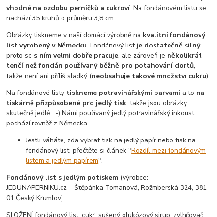
vhodné na ozdobu perníčků a cukroví
. Na fondánovém listu se
nachází 35 kruhů o průměru 3,8 cm.
Obrázky tiskneme v naší domácí výrobně na
kvalitní fondánový
list vyrobený v Německu
. Fondánový list
je dostatečně silný
,
proto se
s ním velmi dobře pracuje
, ale zároveň je
několikrát
tenčí než fondán používaný běžně pro potahování dortů
,
takže není ani příliš sladký (
neobsahuje takové množství cukru
).
Na fondánové listy
tiskneme potravinářskými barvami
a to
na
tiskárně přizpůsobené pro jedlý tisk
, takže jsou obrázky
skutečně jedlé. :-) Námi používaný jedlý potravinářský inkoust
pochází rovněž z Německa.
Jestli váháte, zda vybrat tisk na jedlý papír nebo tisk na
fondánový list, přečtěte si článek "
Rozdíl mezi fondánovým
listem a jedlým papírem
".
Fondánový list s jedlým potiskem
(výrobce:
JEDUNAPERNIKU.cz – Štěpánka Tomanová, Rožmberská 324, 381
01 Český Krumlov)
SLOŽENÍ fondánový list: cukr, sušený glukózový sirup, zvlhčovač