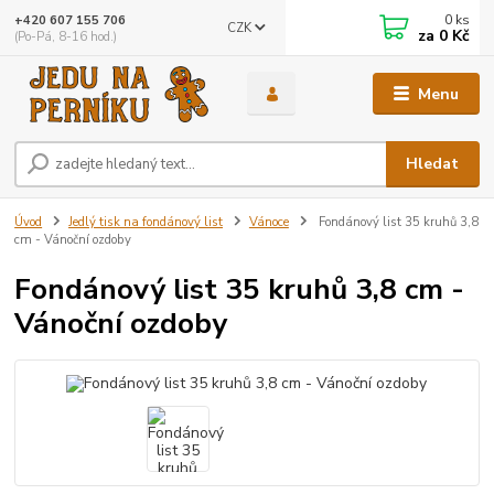
0
ks
+420 607 155 706
CZK
za
0 Kč
(Po-Pá, 8-16 hod.)
Menu
Hledat
Úvod
Jedlý tisk na fondánový list
Vánoce
Fondánový list 35 kruhů 3,8
cm - Vánoční ozdoby
Fondánový list 35 kruhů 3,8 cm -
Vánoční ozdoby