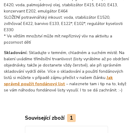
E420, voda, palmojádrový olej, stabilizátor E415, E410, E413,
konzervant E202, emulgátor E464
SLOŽENÍ potravinářský inkoust: voda, stabilizátor E1520,
zvlhčovač E422, barvivo E133, E122*, E102*, regulátor kyselosti
E330
* Ve větším množství může mít nepříznivý vliv na aktivitu a
pozornost dětí
Skladování:
Skladujte v temném, chladném a suchém místě. Na
balení uvádíme tříměsíční trvanlivost (listy vyrábíme až po obdržení
objednávky, takže je dostanete vždy čerstvé), ale při správném
skladování vydrží déle. Více o skladování a použití fondánových
listů si můžete v případě zájmu přečíst v našem článku
Jak
správně použít fondánový list
– naleznete tam i tip na to, když
se vám náhodou fondánové listy vysuší. I to se dá zachránit. :-)
Související zboží
1