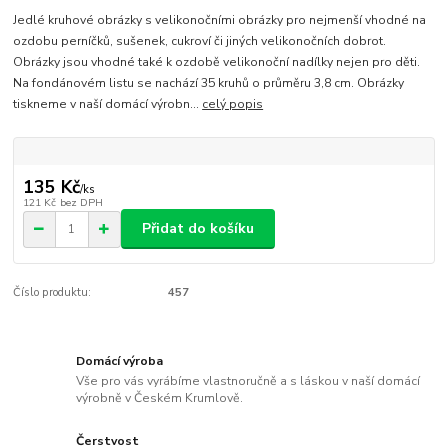
Jedlé kruhové obrázky s velikonočními obrázky pro nejmenší vhodné na
ozdobu perníčků, sušenek, cukroví či jiných velikonočních dobrot.
Obrázky jsou vhodné také k ozdobě velikonoční nadílky nejen pro děti.
Na fondánovém listu se nachází 35 kruhů o průměru 3,8 cm. Obrázky
tiskneme v naší domácí výrobn...
celý popis
135 Kč
/
ks
121 Kč
bez DPH
Přidat do košíku
Číslo produktu:
457
Domácí výroba
Vše pro vás vyrábíme vlastnoručně a s láskou v naší domácí
výrobně v Českém Krumlově.
Čerstvost