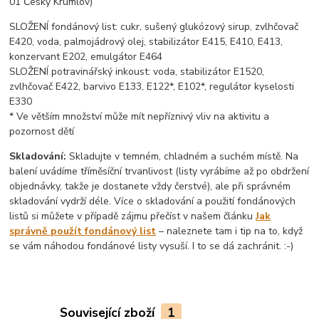
01 Český Krumlov)
SLOŽENÍ fondánový list: cukr, sušený glukózový sirup, zvlhčovač
E420, voda, palmojádrový olej, stabilizátor E415, E410, E413,
konzervant E202, emulgátor E464
SLOŽENÍ potravinářský inkoust: voda, stabilizátor E1520,
zvlhčovač E422, barvivo E133, E122*, E102*, regulátor kyselosti
E330
* Ve větším množství může mít nepříznivý vliv na aktivitu a
pozornost dětí
Skladování:
Skladujte v temném, chladném a suchém místě. Na
balení uvádíme tříměsíční trvanlivost (listy vyrábíme až po obdržení
objednávky, takže je dostanete vždy čerstvé), ale při správném
skladování vydrží déle. Více o skladování a použití fondánových
listů si můžete v případě zájmu přečíst v našem článku
Jak
správně použít fondánový list
– naleznete tam i tip na to, když
se vám náhodou fondánové listy vysuší. I to se dá zachránit. :-)
Související zboží
1