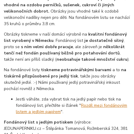
vhodné na ozdobu perníčků, sušenek, cukroví či jiných
velikonočních dobrot.
Obrázky jsou vhodné také k ozdobě
velikonoční nadílky nejen pro děti. Na fondánovém listu se nachází
35 kruhů o průměru 3,8 cm.
Obrázky tiskneme v naší domácí výrobně na
kvalitní fondánový
list vyrobený v Německu
. Fondánový list
je dostatečně silný
,
proto se
s ním velmi dobře pracuje
, ale zároveň je
několikrát
tenčí než fondán používaný běžně pro potahování dortů
,
takže není ani příliš sladký (
neobsahuje takové množství cukru
).
Na fondánové listy
tiskneme potravinářskými barvami
a to
na
tiskárně přizpůsobené pro jedlý tisk
, takže jsou obrázky
skutečně jedlé. :-) Námi používaný jedlý potravinářský inkoust
pochází rovněž z Německa.
Jestli váháte, zda vybrat tisk na jedlý papír nebo tisk na
fondánový list, přečtěte si článek "
Rozdíl mezi fondánovým
listem a jedlým papírem
".
Fondánový list s jedlým potiskem
(výrobce:
JEDUNAPERNIKU.cz – Štěpánka Tomanová, Rožmberská 324, 381