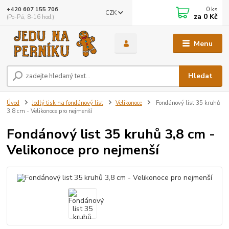
0
ks
+420 607 155 706
CZK
za
0 Kč
(Po-Pá, 8-16 hod.)
Menu
Hledat
Úvod
Jedlý tisk na fondánový list
Velikonoce
Fondánový list 35 kruhů
3,8 cm - Velikonoce pro nejmenší
Fondánový list 35 kruhů 3,8 cm -
Velikonoce pro nejmenší