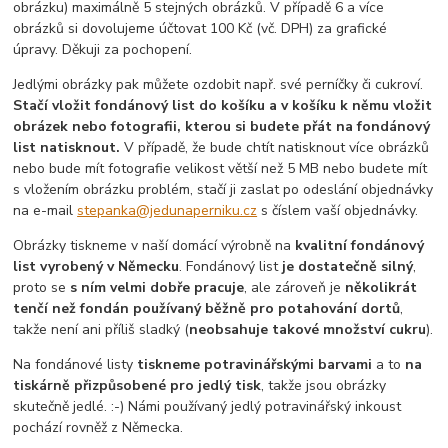
obrázku) maximálně 5 stejných obrázků. V případě 6 a více
obrázků si dovolujeme účtovat 100 Kč (vč. DPH) za grafické
úpravy. Děkuji za pochopení.
Jedlými obrázky pak můžete ozdobit např. své perníčky či cukroví.
Stačí vložit fondánový list do košíku a v košíku k němu vložit
obrázek nebo fotografii, kterou si budete přát na fondánový
list natisknout.
V případě, že bude chtít natisknout více obrázků
nebo bude mít fotografie velikost větší než 5 MB nebo budete mít
s vložením obrázku problém, stačí ji zaslat po odeslání objednávky
na e-mail
stepanka@jedunaperniku.cz
s číslem vaší objednávky.
Obrázky tiskneme v naší domácí výrobně na
kvalitní fondánový
list vyrobený v Německu
. Fondánový list
je dostatečně silný
,
proto se
s ním velmi dobře pracuje
, ale zároveň je
několikrát
tenčí než fondán používaný běžně pro potahování dortů
,
takže není ani příliš sladký (
neobsahuje takové množství cukru
).
Na fondánové listy
tiskneme potravinářskými barvami
a to
na
tiskárně přizpůsobené pro jedlý tisk
, takže jsou obrázky
skutečně jedlé. :-) Námi používaný jedlý potravinářský inkoust
pochází rovněž z Německa.