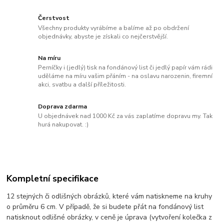
Čerstvost
Všechny produkty vyrábíme a balíme až po obdržení
objednávky, abyste je získali co nejčerstvější.
Na míru
Perníčky i (jedlý) tisk na fondánový list či jedlý papír vám rádi
uděláme na míru vašim přáním - na oslavu narozenin, firemní
akci, svatbu a další příležitosti.
Doprava zdarma
U objednávek nad 1000 Kč za vás zaplatíme dopravu my. Tak
hurá nakupovat. :)
Kompletní specifikace
12 stejných či odlišných obrázků, které vám natiskneme na kruhy
o průměru 6 cm. V případě, že si budete přát na fondánový list
natisknout odlišné obrázky, v ceně je úprava (vytvoření kolečka z