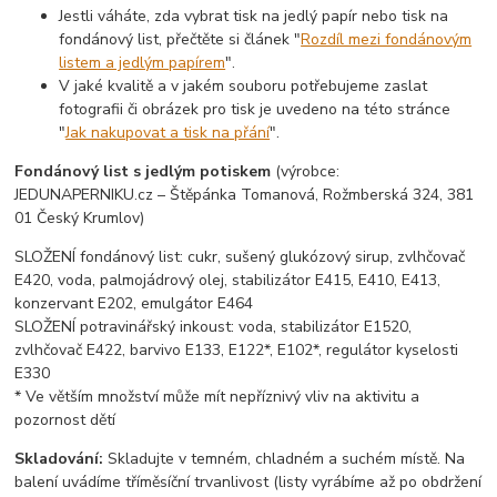
Jestli váháte, zda vybrat tisk na jedlý papír nebo tisk na
fondánový list, přečtěte si článek "
Rozdíl mezi fondánovým
listem a jedlým papírem
".
V jaké kvalitě a v jakém souboru potřebujeme zaslat
fotografii či obrázek pro tisk je uvedeno na této stránce
"
Jak nakupovat a tisk na přání
".
Fondánový list s jedlým potiskem
(výrobce:
JEDUNAPERNIKU.cz – Štěpánka Tomanová, Rožmberská 324, 381
01 Český Krumlov)
SLOŽENÍ fondánový list: cukr, sušený glukózový sirup, zvlhčovač
E420, voda, palmojádrový olej, stabilizátor E415, E410, E413,
konzervant E202, emulgátor E464
SLOŽENÍ potravinářský inkoust: voda, stabilizátor E1520,
zvlhčovač E422, barvivo E133, E122*, E102*, regulátor kyselosti
E330
* Ve větším množství může mít nepříznivý vliv na aktivitu a
pozornost dětí
Skladování:
Skladujte v temném, chladném a suchém místě. Na
balení uvádíme tříměsíční trvanlivost (listy vyrábíme až po obdržení