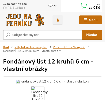
0
ks
+420 607 155 706
CZK
za
0 Kč
(Po-Pá, 8-16 hod.)
Menu
Hledat
Úvod
Jedlý tisk na fondánový list
Vlastní obrázek / fotografie
Fondánový list 12 kruhů 6 cm - vlastní obrázky
Fondánový list 12 kruhů 6 cm -
vlastní obrázky