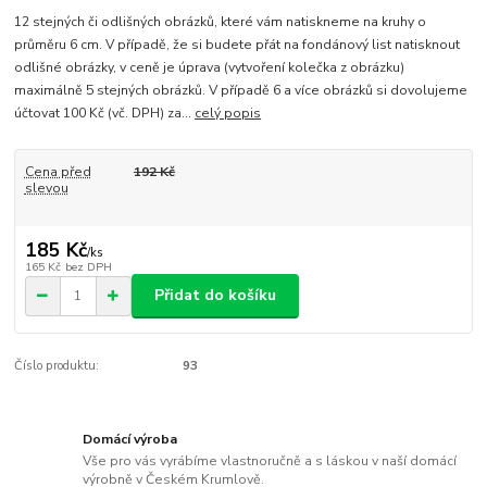
12 stejných či odlišných obrázků, které vám natiskneme na kruhy o
průměru 6 cm. V případě, že si budete přát na fondánový list natisknout
odlišné obrázky, v ceně je úprava (vytvoření kolečka z obrázku)
maximálně 5 stejných obrázků. V případě 6 a více obrázků si dovolujeme
účtovat 100 Kč (vč. DPH) za...
celý popis
Cena před
192 Kč
slevou
185 Kč
/
ks
165 Kč
bez DPH
Přidat do košíku
Číslo produktu:
93
Domácí výroba
Vše pro vás vyrábíme vlastnoručně a s láskou v naší domácí
výrobně v Českém Krumlově.