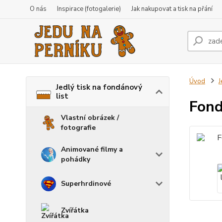
O nás
Inspirace (fotogalerie)
Jak nakupovat a tisk na přání
Úvod
J
Jedlý tisk na fondánový
list
Fond
Vlastní obrázek /
fotografie
Animované filmy a
pohádky
Superhrdinové
Zvířátka