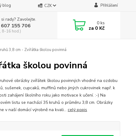
ý blog
Přihlášení
CZK
 si rady? Zavolejte.
0
ks
 607 155 706
za
0 Kč
, 8-16 hod.)
ruhů 3,8 cm - Zvířátka školou povinná
ířátka školou povinná
kruhové obrázky zvířátek školou povinných vhodné na ozdobu
ků, sušenek, cupcaků, muffinů nebo jiných cukrovinek např. k
tosti zahájení školního roku jako motivace k učení. :-) Na
ovém listu se nachází 35 kruhů o průměru 3,8 cm. Obrázky
me v naší domácí výrobně na kvali...
celý popis