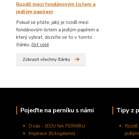
Rozdíl mezi fondánovým listem a
jedlým papírem
Pokud se ptáte, jaký je rozdíl mezi
fondánovým listem a jedlým papírem a
který vybrat, dozvíte se to v tomto
článku.
číst celé
Zobrazit všechny články
Pojeďte na perníku s námi
Tipy z 
O nás - JEDU NA PERNÍKU
Rozdíl
Inspirace (fotogalerie)
jedlým