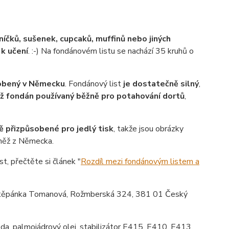
íčků, sušenek, cupcaků, muffinů nebo jiných
 k učení
. :-) Na fondánovém listu se nachází 35 kruhů o
robený v Německu
. Fondánový list
je dostatečně silný
,
ež fondán používaný běžně pro potahování dortů
,
ě přizpůsobené pro jedlý tisk
, takže jsou obrázky
vněž z Německa.
st, přečtěte si článek "
Rozdíl mezi fondánovým listem a
ěpánka Tomanová, Rožmberská 324, 381 01 Český
da, palmojádrový olej, stabilizátor E415, E410, E413,