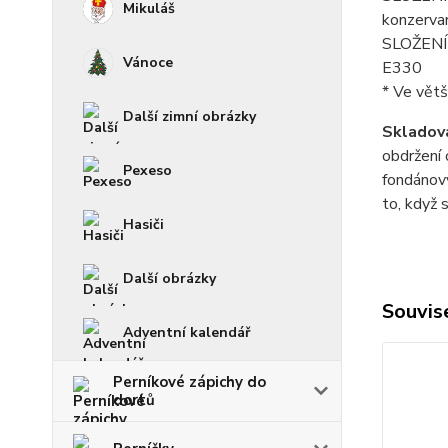
Mikuláš
konzerva
SLOŽENÍ p
Vánoce
E330
* Ve větš
Další zimní obrázky
Skladová
obdržení 
Pexeso
fondánový
to, když 
Hasiči
Další obrázky
Souvise
Adventní kalendář
Perníkové zápichy do
dortů