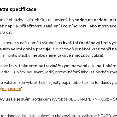
tní specifikace
hové obrázky zvířátek školou povinných
vhodné na ozdobu pern
ek např. k příležitosti zahájení školního roku jako motivace
3,8 cm.
tiskneme v naší domácí výrobně na
kvalitní fondánový list vy
s ním velmi dobře pracuje
, ale zároveň je
několikrát tenčí n
 ani příliš sladký (
neobsahuje takové množství cukru
).
nové listy
tiskneme potravinářskými barvami
a to
na tiskárn
jedlé. :-) Námi používaný jedlý potravinářský inkoust pochází ro
tli váháte, zda vybrat tisk na jedlý papír nebo tisk na fondánový li
lým papírem
".
ý list s jedlým potiskem
(výrobce: JEDUNAPERNIKU.cz – Št
ondánový list: cukr, sušený glukózový sirup, zvlhčovač E420, vo