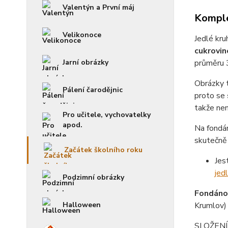
Valentýn a První máj
Komple
Velikonoce
Jedlé kru
cukrovin
Jarní obrázky
průměru 
Obrázky 
Pálení čarodějnic
proto se
takže není
Pro učitele, vychovatelky
apod.
Na fondá
skutečně 
Začátek školního roku
Jes
jed
Podzimní obrázky
Fondánov
Halloween
Krumlov)
SLOŽENÍ f