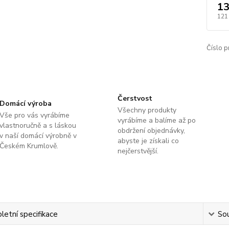
13
121
Číslo p
Čerstvost
Domácí výroba
Všechny produkty
Vše pro vás vyrábíme
vyrábíme a balíme až po
vlastnoručně a s láskou
obdržení objednávky,
v naší domácí výrobně v
abyste je získali co
Českém Krumlově.
nejčerstvější.
etní specifikace
Sou