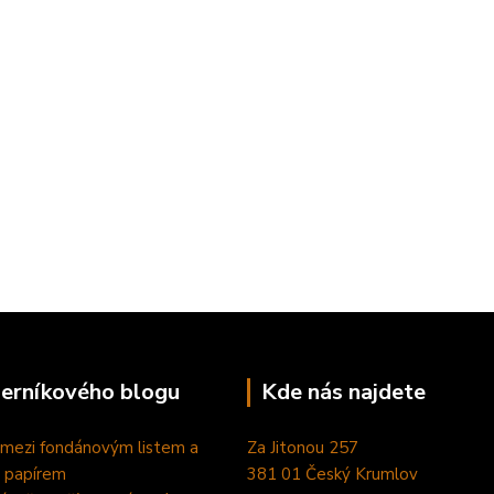
perníkového blogu
Kde nás najdete
 mezi fondánovým listem a
Za Jitonou 257
 papírem
381 01 Český Krumlov