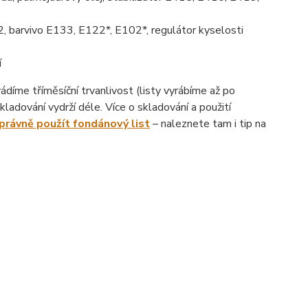
, barvivo E133, E122*, E102*, regulátor kyselosti
í
íme tříměsíční trvanlivost (listy vyrábíme až po
ladování vydrží déle. Více o skladování a použití
správně použít fondánový list
– naleznete tam i tip na