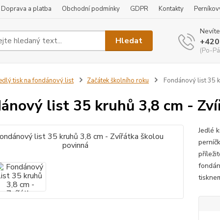
Doprava a platba
Obchodní podmínky
GDPR
Kontakty
Perníkov
Nevíte
Hledat
+420
(Po-Pá
edlý tisk na fondánový list
Začátek školního roku
Fondánový list 35 k
ánový list 35 kruhů 3,8 cm - Zv
Jedlé 
perníč
příleži
fondán
tiskne