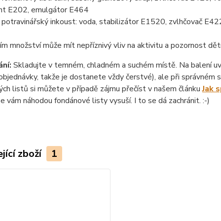
nt E202, emulgátor E464
otravinářský inkoust: voda, stabilizátor E1520, zvlhčovač E422
ím množství může mít nepříznivý vliv na aktivitu a pozornost dět
ní:
Skladujte v temném, chladném a suchém místě. Na balení uvád
objednávky, takže je dostanete vždy čerstvé), ale při správném sk
ch listů si můžete v případě zájmu přečíst v našem článku
Jak 
se vám náhodou fondánové listy vysuší. I to se dá zachránit. :-)
jící zboží
1