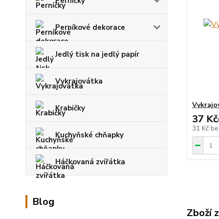
Perníčky
Perníkové dekorace
Jedlý tisk na jedlý papír
Vykrajovátka
Vykrajo
Krabičky
37 Kč
31 Kč
be
Kuchyňské chňapky
Háčkovaná zvířátka
Blog
Zboží 