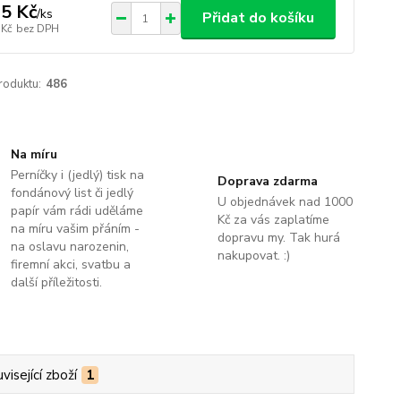
5 Kč
/
ks
Přidat do košíku
 Kč
bez DPH
roduktu:
486
Na míru
Perníčky i (jedlý) tisk na
Doprava zdarma
fondánový list či jedlý
U objednávek nad 1000
papír vám rádi uděláme
Kč za vás zaplatíme
na míru vašim přáním -
dopravu my. Tak hurá
na oslavu narozenin,
nakupovat. :)
firemní akci, svatbu a
další příležitosti.
visející zboží
1