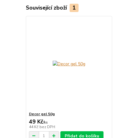
Související zboží
1
Decor gel 50g
49 Kč
/
ks
44 Kč
bez DPH
Přidat do košíku