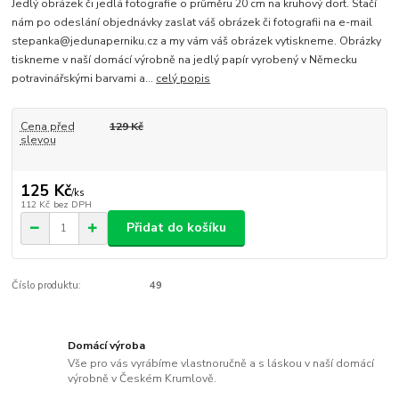
Jedlý obrázek či jedlá fotografie o průměru 20 cm na kruhový dort. Stačí
nám po odeslání objednávky zaslat váš obrázek či fotografii na e-mail
stepanka@jedunaperniku.cz a my vám váš obrázek vytiskneme. Obrázky
tiskneme v naší domácí výrobně na jedlý papír vyrobený v Německu
potravinářskými barvami a...
celý popis
Cena před
129 Kč
slevou
125 Kč
/
ks
112 Kč
bez DPH
Přidat do košíku
Číslo produktu:
49
Domácí výroba
Vše pro vás vyrábíme vlastnoručně a s láskou v naší domácí
výrobně v Českém Krumlově.