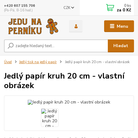
0
ks
+420 607 155 706
CZK
za
0 Kč
(Po-Pá, 8-16 hod.)
Menu
Hledat
Úvod
Jedlý tisk na jedlý papír
Jedlý papír kruh 20 cm - vlastní obrázek
Jedlý papír kruh 20 cm - vlastní
obrázek