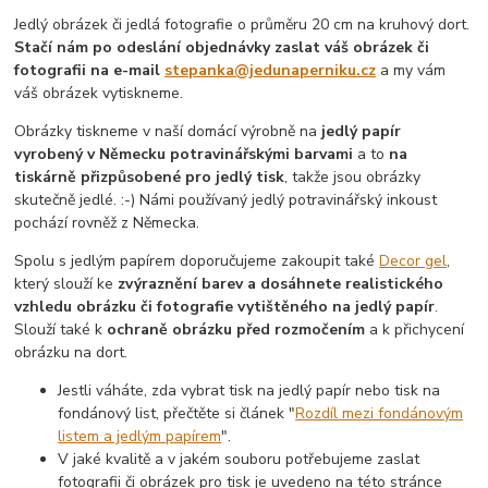
Jedlý obrázek či jedlá fotografie o průměru 20 cm na kruhový dort.
Stačí nám po odeslání objednávky zaslat váš obrázek či
fotografii na e-mail
stepanka@jedunaperniku.cz
a my vám
váš obrázek vytiskneme.
Obrázky tiskneme v naší domácí výrobně na
jedlý papír
vyrobený v Německu
potravinářskými barvami
a to
na
tiskárně přizpůsobené pro jedlý tisk
, takže jsou obrázky
skutečně jedlé. :-) Námi používaný jedlý potravinářský inkoust
pochází rovněž z Německa.
Spolu s jedlým papírem doporučujeme zakoupit také
Decor gel
,
který slouží ke
zvýraznění barev a dosáhnete realistického
vzhledu obrázku či fotografie vytištěného na jedlý papír
.
Slouží také k
ochraně obrázku před rozmočením
a k přichycení
obrázku na dort.
Jestli váháte, zda vybrat tisk na jedlý papír nebo tisk na
fondánový list, přečtěte si článek "
Rozdíl mezi fondánovým
listem a jedlým papírem
".
V jaké kvalitě a v jakém souboru potřebujeme zaslat
fotografii či obrázek pro tisk je uvedeno na této stránce