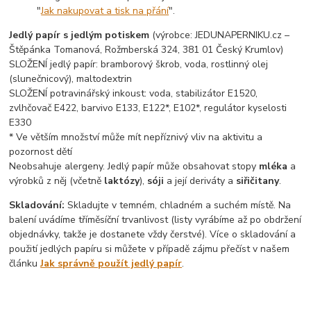
"
Jak nakupovat a tisk na přání
".
Jedlý papír s jedlým potiskem
(výrobce: JEDUNAPERNIKU.cz –
Štěpánka Tomanová, Rožmberská 324, 381 01 Český Krumlov)
SLOŽENÍ jedlý papír: bramborový škrob, voda, rostlinný olej
(slunečnicový), maltodextrin
SLOŽENÍ potravinářský inkoust: voda, stabilizátor E1520,
zvlhčovač E422, barvivo E133, E122*, E102*, regulátor kyselosti
E330
* Ve větším množství může mít nepříznivý vliv na aktivitu a
pozornost dětí
Neobsahuje alergeny. Jedlý papír může obsahovat stopy
mléka
a
výrobků z něj (včetně
laktózy
),
sóji
a její deriváty a
siřičitany
.
Skladování:
Skladujte v temném, chladném a suchém místě. Na
balení uvádíme tříměsíční trvanlivost (listy vyrábíme až po obdržení
objednávky, takže je dostanete vždy čerstvé). Více o skladování a
použití jedlých papíru si můžete v případě zájmu přečíst v našem
článku
Jak správně použít jedlý papír
.