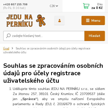
0
ks
+420 607 155 706
CZK
za
0 Kč
(Po-Pá, 8-16 hod.)
Menu
Hledat
Úvod
Souhlas se zpracováním osobních údajů pro účely registrace
uživatelského účtu
Souhlas se zpracováním osobních
údajů pro účely registrace
uživatelského účtu
Udělujete tímto souhlas JEDU NA PERNÍKU s.r.o., se sídlem
Za Jitonou 257, 38101 Český Krumlov, IČ 23709537 (dále
jen
„Správce“
), aby ve smyslu nařízení Evropského
parlamentu a Rady (EU) č. 2016/679 o ochraně fyzických