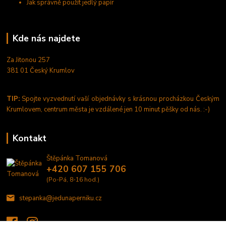
Jak správně použít jedlý papír
Kde nás najdete
Za Jitonou 257
381 01 Český Krumlov
TIP:
Spojte vyzvednutí vaší objednávky s krásnou procházkou Českým
Krumlovem, centrum města je vzdálené jen 10 minut pěšky od nás. :-)
Kontakt
Štěpánka Tomanová
+420 607 155 706
(Po-Pá, 8-16 hod.)
stepanka@jedunaperniku.cz