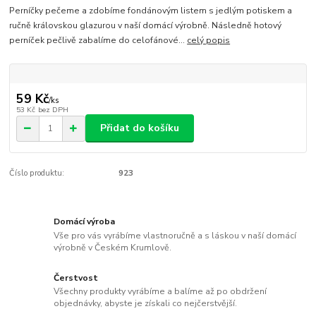
Perníčky pečeme a zdobíme fondánovým listem s jedlým potiskem a
ručně královskou glazurou v naší domácí výrobně. Následně hotový
perníček pečlivě zabalíme do celofánové...
celý popis
59 Kč
/
ks
53 Kč
bez DPH
Přidat do košíku
Číslo produktu:
923
Domácí výroba
Vše pro vás vyrábíme vlastnoručně a s láskou v naší domácí
výrobně v Českém Krumlově.
Čerstvost
Všechny produkty vyrábíme a balíme až po obdržení
objednávky, abyste je získali co nejčerstvější.