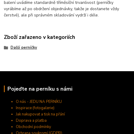
balení uvádíme standardně tříměsíční trvanlivost (perníčky
vyrábíme až po obdržení objednávky, takže je dostanete vždy
čerstvé), ale při správném skladování vydrží i déle.
Zboží zařazeno v kategoriích
Další perníčky
Pojeďte na perníku s námi
O nás - JEDU NA PERNÍKU
Inspirace (fotogalerie)
Jak nakupovat a tisk na přání
Doprava a platba
Obchodní podmínky
Ochrana soukromí (GDPR)