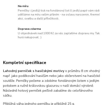
Na míru
Perníčky i (jedlý) tisk na fondánový list či jedlý papír vám rádi
uděláme na míru vašim přáním - na oslavu narozenin, firemní
akci, svatbu a další příležitosti.
Doprava zdarma
U objednávek nad 1000 Kč za vás zaplatíme dopravu my. Tak
hurá nakupovat. :)
Kompletní specifikace
Lahodný perníček s hasičskými motivy
o průměru 8 cm vhodný
např. jako poděkování hasičům nebo jako občerstvení na hasičcké
soutěže. Perníčky pečeme a zdobíme fondánovým listem s jedlým
potiskem a ručně královskou glazurou v naší domácí výrobně.
Následně hotový perníček pečlivě zabalíme do celofánového
sáčku.
Přibližná váha jednoho perníčku je přibližně 25 g.