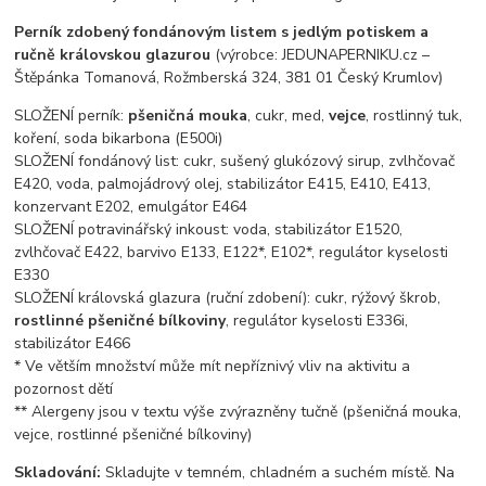
Perník zdobený fondánovým listem s jedlým potiskem a
ručně královskou glazurou
(výrobce: JEDUNAPERNIKU.cz –
Štěpánka Tomanová, Rožmberská 324, 381 01 Český Krumlov)
SLOŽENÍ perník:
pšeničná mouka
, cukr, med,
vejce
, rostlinný tuk,
koření, soda bikarbona (E500i)
SLOŽENÍ fondánový list: cukr, sušený glukózový sirup, zvlhčovač
E420, voda, palmojádrový olej, stabilizátor E415, E410, E413,
konzervant E202, emulgátor E464
SLOŽENÍ potravinářský inkoust: voda, stabilizátor E1520,
zvlhčovač E422, barvivo E133, E122*, E102*, regulátor kyselosti
E330
SLOŽENÍ královská glazura (ruční zdobení): cukr, rýžový škrob,
rostlinné pšeničné bílkoviny
, regulátor kyselosti E336i,
stabilizátor E466
* Ve větším množství může mít nepříznivý vliv na aktivitu a
pozornost dětí
** Alergeny jsou v textu výše zvýrazněny tučně (pšeničná mouka,
vejce, rostlinné pšeničné bílkoviny)
Skladování:
Skladujte v temném, chladném a suchém místě. Na