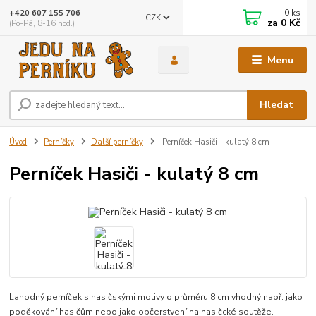
0
ks
+420 607 155 706
CZK
za
0 Kč
(Po-Pá, 8-16 hod.)
Menu
Hledat
Úvod
Perníčky
Další perníčky
Perníček Hasiči - kulatý 8 cm
Perníček Hasiči - kulatý 8 cm
Lahodný perníček s hasičskými motivy o průměru 8 cm vhodný např. jako
poděkování hasičům nebo jako občerstvení na hasičcké soutěže.