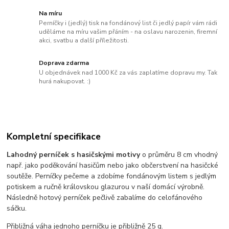
Na míru
Perníčky i (jedlý) tisk na fondánový list či jedlý papír vám rádi
uděláme na míru vašim přáním - na oslavu narozenin, firemní
akci, svatbu a další příležitosti.
Doprava zdarma
U objednávek nad 1000 Kč za vás zaplatíme dopravu my. Tak
hurá nakupovat. :)
Kompletní specifikace
Lahodný perníček s hasičskými motivy
o průměru 8 cm vhodný
např. jako poděkování hasičům nebo jako občerstvení na hasičcké
soutěže. Perníčky pečeme a zdobíme fondánovým listem s jedlým
potiskem a ručně královskou glazurou v naší domácí výrobně.
Následně hotový perníček pečlivě zabalíme do celofánového
sáčku.
Přibližná váha jednoho perníčku je přibližně 25 g.