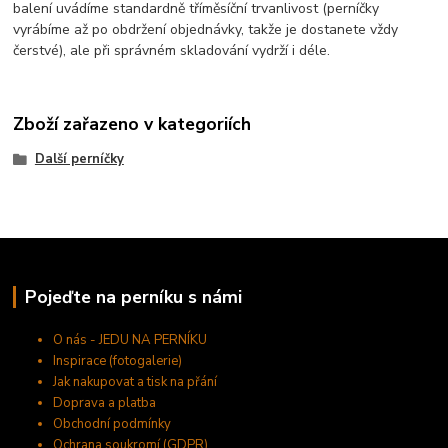
balení uvádíme standardně tříměsíční trvanlivost (perníčky
vyrábíme až po obdržení objednávky, takže je dostanete vždy
čerstvé), ale při správném skladování vydrží i déle.
Zboží zařazeno v kategoriích
Další perníčky
Pojeďte na perníku s námi
O nás - JEDU NA PERNÍKU
Inspirace (fotogalerie)
Jak nakupovat a tisk na přání
Doprava a platba
Obchodní podmínky
Ochrana soukromí (GDPR)