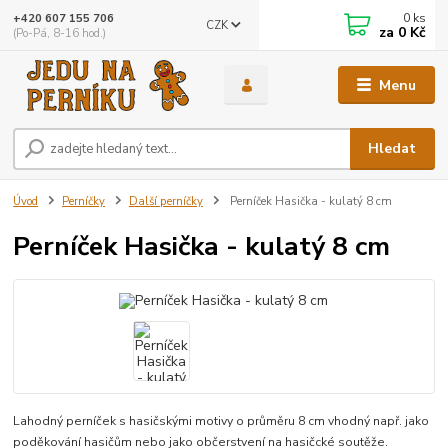
0
ks
+420 607 155 706
CZK
za
0 Kč
(Po-Pá, 8-16 hod.)
Menu
Hledat
Úvod
Perníčky
Další perníčky
Perníček Hasička - kulatý 8 cm
Perníček Hasička - kulatý 8 cm
Lahodný perníček s hasičskými motivy o průměru 8 cm vhodný např. jako
poděkování hasičům nebo jako občerstvení na hasičcké soutěže.