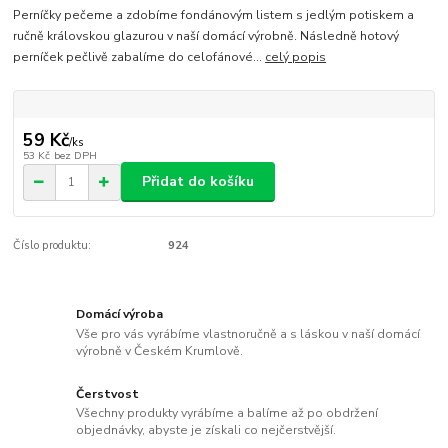
Perníčky pečeme a zdobíme fondánovým listem s jedlým potiskem a
ručně královskou glazurou v naší domácí výrobně. Následně hotový
perníček pečlivě zabalíme do celofánové...
celý popis
59 Kč
/
ks
53 Kč
bez DPH
Přidat do košíku
Číslo produktu:
924
Domácí výroba
Vše pro vás vyrábíme vlastnoručně a s láskou v naší domácí
výrobně v Českém Krumlově.
Čerstvost
Všechny produkty vyrábíme a balíme až po obdržení
objednávky, abyste je získali co nejčerstvější.