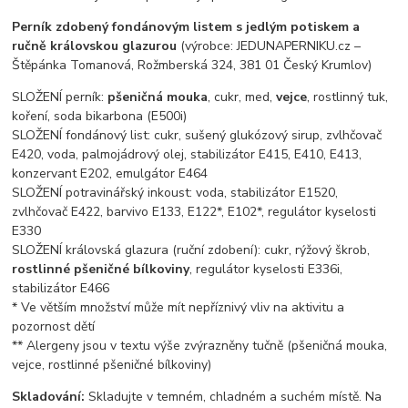
Perník zdobený fondánovým listem s jedlým potiskem a
ručně královskou glazurou
(výrobce: JEDUNAPERNIKU.cz –
Štěpánka Tomanová, Rožmberská 324, 381 01 Český Krumlov)
SLOŽENÍ perník:
pšeničná mouka
, cukr, med,
vejce
, rostlinný tuk,
koření, soda bikarbona (E500i)
SLOŽENÍ fondánový list: cukr, sušený glukózový sirup, zvlhčovač
E420, voda, palmojádrový olej, stabilizátor E415, E410, E413,
konzervant E202, emulgátor E464
SLOŽENÍ potravinářský inkoust: voda, stabilizátor E1520,
zvlhčovač E422, barvivo E133, E122*, E102*, regulátor kyselosti
E330
SLOŽENÍ královská glazura (ruční zdobení): cukr, rýžový škrob,
rostlinné pšeničné bílkoviny
, regulátor kyselosti E336i,
stabilizátor E466
* Ve větším množství může mít nepříznivý vliv na aktivitu a
pozornost dětí
** Alergeny jsou v textu výše zvýrazněny tučně (pšeničná mouka,
vejce, rostlinné pšeničné bílkoviny)
Skladování:
Skladujte v temném, chladném a suchém místě. Na