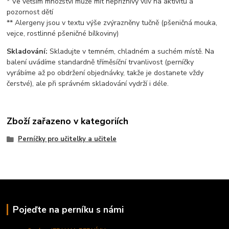
* Ve větším množství může mít nepříznivý vliv na aktivitu a
pozornost dětí
** Alergeny jsou v textu výše zvýrazněny tučně (pšeničná mouka,
vejce, rostlinné pšeničné bílkoviny)
Skladování:
Skladujte v temném, chladném a suchém místě. Na
balení uvádíme standardně tříměsíční trvanlivost (perníčky
vyrábíme až po obdržení objednávky, takže je dostanete vždy
čerstvé), ale při správném skladování vydrží i déle.
Zboží zařazeno v kategoriích
Perníčky pro učitelky a učitele
Pojeďte na perníku s námi