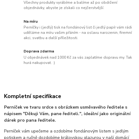
Všechny produkty vyrábíme a balíme až po obdržení
objednávky, abyste je získali co nejčerstvější.
Na míru
Perníčky i (jedlý) tisk na fondánový list či jedlý papír vám rádi
uděláme na míru vašim přáním - na oslavu narozenin, firemní
akci, svatbu a další příležitosti.
Doprava zdarma
U objednávek nad 1000 Kč za vás zaplatíme dopravu my. Tak
hurá nakupovat. :)
Kompletní specifikace
Perníček ve tvaru srdce s obrázkem usměvavého ředitele s
nápisem "Děkuji Vám, pane řediteli.", ideální jako originální
dárek pro pana ředitele.
Perníček vám upečeme a ozdobíme fondánovým listem s jedlým
potiskem a ručně dozdobíme královskou glazurou v naší domácí