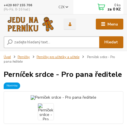
0
ks
+420 607 155 706
CZK
za
0 Kč
(Po-Pá, 8-16 hod.)
Menu
Hledat
Úvod
Perníčky
Perníčky pro učitelky a učitele
Perníček srdce - Pro
pana ředitele
Perníček srdce - Pro pana ředitele
Novinka