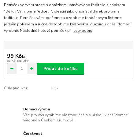
Perníček ve tvaru srdce s obrázkem usměvavého ředitele s nápisem
"Děkuji Vám, pane řediteli.", ideální jako originální dárek pro pana
ředitele. Perníček vám upečeme a ozdobíme fondánovým listem s
jedlým potiskem a ručně dozdobíme královskou glazurou v naší domácí
výrobně. Následně hotový perníček p...
celý popis
99 Kč
/
ks
88 Kč
bez DPH
Přidat do košíku
Číslo produktu:
805
Domácí výroba
Vše pro vás vyrábíme vlastnoručně a s láskou v naší domácí
výrobně v Českém Krumlově.
Čerstvost