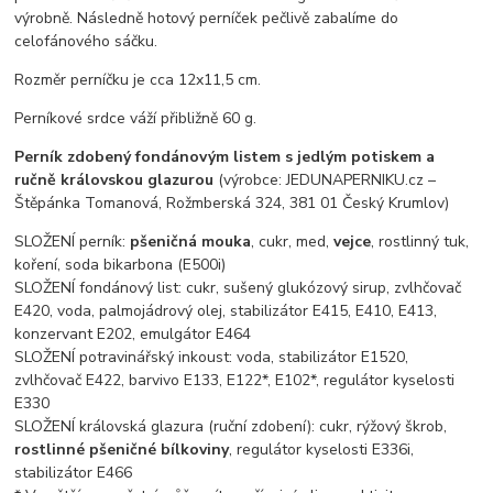
výrobně. Následně hotový perníček pečlivě zabalíme do
celofánového sáčku.
Rozměr perníčku je cca 12x11,5 cm.
Perníkové srdce váží přibližně 60 g.
Perník zdobený fondánovým listem s jedlým potiskem a
ručně královskou glazurou
(výrobce: JEDUNAPERNIKU.cz –
Štěpánka Tomanová, Rožmberská 324, 381 01 Český Krumlov)
SLOŽENÍ perník:
pšeničná mouka
, cukr, med,
vejce
, rostlinný tuk,
koření, soda bikarbona (E500i)
SLOŽENÍ fondánový list: cukr, sušený glukózový sirup, zvlhčovač
E420, voda, palmojádrový olej, stabilizátor E415, E410, E413,
konzervant E202, emulgátor E464
SLOŽENÍ potravinářský inkoust: voda, stabilizátor E1520,
zvlhčovač E422, barvivo E133, E122*, E102*, regulátor kyselosti
E330
SLOŽENÍ královská glazura (ruční zdobení): cukr, rýžový škrob,
rostlinné pšeničné bílkoviny
, regulátor kyselosti E336i,
stabilizátor E466