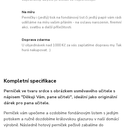
Na míru
Perníčky i (jedlý) tisk na fondánový list či jedlý papír vám rádi
uděláme na míru vašim přáním - na oslavu narozenin, firemní
akci, svatbu a další příležitosti.
Doprava zdarma
U objednávek nad 1000 Kč za vás zaplatíme dopravu my. Tak
hurá nakupovat. :)
Kompletní specifikace
Perníček ve tvaru srdce s obrázkem usměvavého učitele s
nápisem "Děkuji Vám, pane učiteli", ideální jako originální
dárek pro pana učitele.
Perníček vám upečeme a ozdobíme fondánovým listem s jedlým
potiskem a ručně dozdobíme královskou glazurou v naší domácí
výrobně. Následně hotový perníček pečlivě zabalíme do