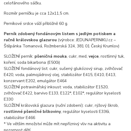
celofánového sáčku.
Rozměr perníčku je cca 12x11,5 cm.
Perníkové srdce váží přibližně 60 g.
Perník zdobený fondánovým listem s jedlým potiskem a
ručně královskou glazurou
(výrobce: JEDUNAPERNIKU.cz –
Štěpánka Tomanová, Rožmberská 324, 381 01 Český Krumlov)
SLOŽENÍ perník:
pšeničná mouka
, cukr, med,
vejce
, rostlinný tuk,
koření, soda bikarbona (E500i)
SLOŽENÍ fondánový list: cukr, sušený glukózový sirup, zvlhčovač
E420, voda, palmojádrový olej, stabilizátor E415, E410, E413,
konzervant E202, emulgátor E464
SLOŽENÍ potravinářský inkoust: voda, stabilizátor E1520,
zvlhčovač E422, barvivo E133, E122*, E102*, regulátor kyselosti
E330
SLOŽENÍ královská glazura (ruční zdobení): cukr, rýžový škrob,
rostlinné pšeničné bílkoviny
, regulátor kyselosti E336i,
stabilizátor E466
* Ve větším množství může mít nepříznivý vliv na aktivitu a
pozornost dětí