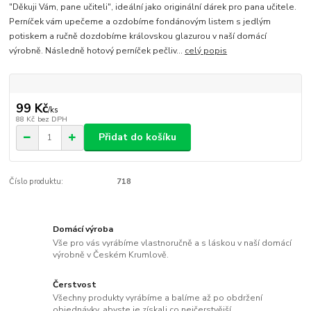
"Děkuji Vám, pane učiteli", ideální jako originální dárek pro pana učitele.
Perníček vám upečeme a ozdobíme fondánovým listem s jedlým
potiskem a ručně dozdobíme královskou glazurou v naší domácí
výrobně. Následně hotový perníček pečliv...
celý popis
99 Kč
/
ks
88 Kč
bez DPH
Přidat do košíku
Číslo produktu:
718
Domácí výroba
Vše pro vás vyrábíme vlastnoručně a s láskou v naší domácí
výrobně v Českém Krumlově.
Čerstvost
Všechny produkty vyrábíme a balíme až po obdržení
objednávky, abyste je získali co nejčerstvější.