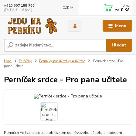
0
ks
+420 607 155 706
CZK
za
0 Kč
(Po-Pá, 8-16 hod.)
Menu
Hledat
Úvod
Perníčky
Perníčky pro učitelky a učitele
Perníček srdce - Pro
pana učitele
Perníček srdce - Pro pana učitele
Perníček ve tvaru srdce s obrázkem usměvavého učitele s nápisem