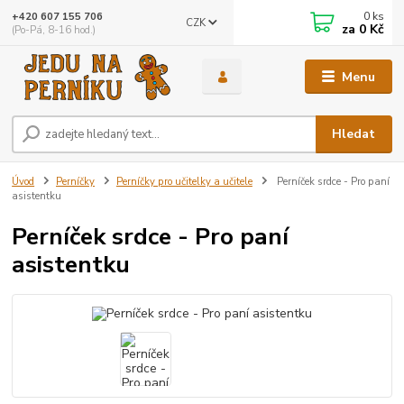
0
ks
+420 607 155 706
CZK
za
0 Kč
(Po-Pá, 8-16 hod.)
Menu
Hledat
Úvod
Perníčky
Perníčky pro učitelky a učitele
Perníček srdce - Pro paní
asistentku
Perníček srdce - Pro paní
asistentku