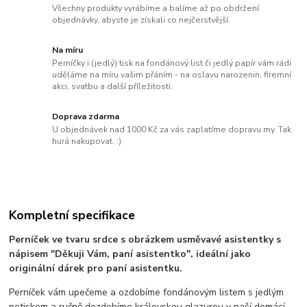
Všechny produkty vyrábíme a balíme až po obdržení
objednávky, abyste je získali co nejčerstvější.
Na míru
Perníčky i (jedlý) tisk na fondánový list či jedlý papír vám rádi
uděláme na míru vašim přáním - na oslavu narozenin, firemní
akci, svatbu a další příležitosti.
Doprava zdarma
U objednávek nad 1000 Kč za vás zaplatíme dopravu my. Tak
hurá nakupovat. :)
Kompletní specifikace
Perníček ve tvaru srdce s obrázkem usměvavé asistentky s
nápisem "Děkuji Vám, paní asistentko", ideální jako
originální dárek pro paní asistentku.
Perníček vám upečeme a ozdobíme fondánovým listem s jedlým
potiskem a ručně dozdobíme královskou glazurou v naší domácí