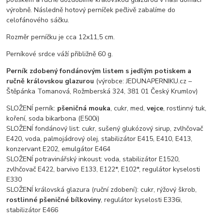
výrobně. Následně hotový perníček pečlivě zabalíme do
celofánového sáčku.
Rozměr perníčku je cca 12x11,5 cm.
Perníkové srdce váží přibližně 60 g.
Perník zdobený fondánovým listem s jedlým potiskem a
ručně královskou glazurou
(výrobce: JEDUNAPERNIKU.cz –
Štěpánka Tomanová, Rožmberská 324, 381 01 Český Krumlov)
SLOŽENÍ perník:
pšeničná mouka
, cukr, med,
vejce
, rostlinný tuk,
koření, soda bikarbona (E500i)
SLOŽENÍ fondánový list: cukr, sušený glukózový sirup, zvlhčovač
E420, voda, palmojádrový olej, stabilizátor E415, E410, E413,
konzervant E202, emulgátor E464
SLOŽENÍ potravinářský inkoust: voda, stabilizátor E1520,
zvlhčovač E422, barvivo E133, E122*, E102*, regulátor kyselosti
E330
SLOŽENÍ královská glazura (ruční zdobení): cukr, rýžový škrob,
rostlinné pšeničné bílkoviny
, regulátor kyselosti E336i,
stabilizátor E466