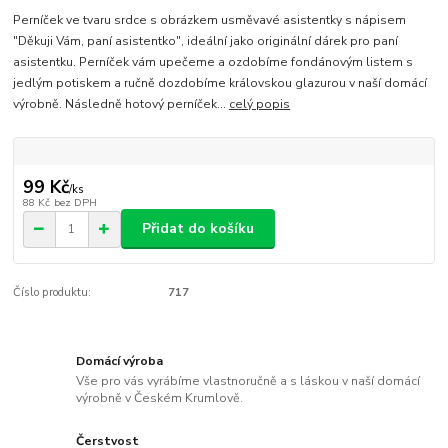
Perníček ve tvaru srdce s obrázkem usměvavé asistentky s nápisem
"Děkuji Vám, paní asistentko", ideální jako originální dárek pro paní
asistentku. Perníček vám upečeme a ozdobíme fondánovým listem s
jedlým potiskem a ručně dozdobíme královskou glazurou v naší domácí
výrobně. Následně hotový perníček...
celý popis
99 Kč
/
ks
88 Kč
bez DPH
Přidat do košíku
Číslo produktu:
717
Domácí výroba
Vše pro vás vyrábíme vlastnoručně a s láskou v naší domácí
výrobně v Českém Krumlově.
Čerstvost