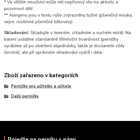
* Ve větším množství může mít nepříznivý vliv na aktivitu a
pozornost dětí
** Alergeny jsou v textu výše zvýrazněny tučně (pšeničná mouka,
vejce, rostlinné pšeničné bílkoviny)
Skladování:
Skladujte v temném, chladném a suchém místě. Na
balení uvádíme standardně tříměsíční trvanlivost (perníčky
vyrábíme až po obdržení objednávky, takže je dostanete vždy
čerstvé), ale při správném skladování vydrží i déle.
Zboží zařazeno v kategoriích
Perníčky pro učitelky a učitele
Další perníčky
Pojeďte na perníku s námi