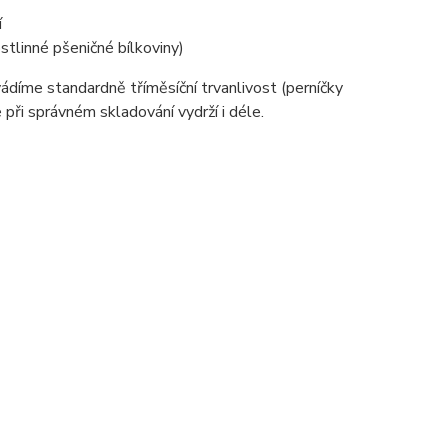
í
stlinné pšeničné bílkoviny)
díme standardně tříměsíční trvanlivost (perníčky
 při správném skladování vydrží i déle.