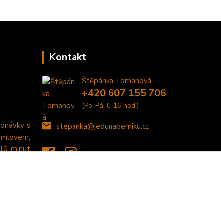
Kontakt
Štěpánka Tomanová
+420 607 155 706
(Po-Pá, 8-16 hod.)
ednávky s
stepanka@jedunaperniku.cz
umlovem,
 10 minut
Vytvořeno na
Eshop-rychle.cz