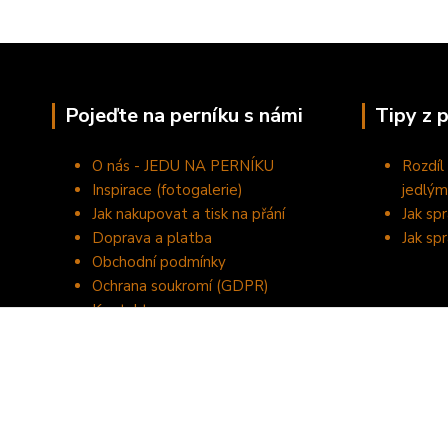
Pojeďte na perníku s námi
Tipy z 
O nás - JEDU NA PERNÍKU
Rozdíl
Inspirace (fotogalerie)
jedlým
Jak nakupovat a tisk na přání
Jak sp
Doprava a platba
Jak sp
Obchodní podmínky
Ochrana soukromí (GDPR)
Kontakty
©2020 JEDU NA PERNÍKU - domácí výroba perníčků a tisk na je