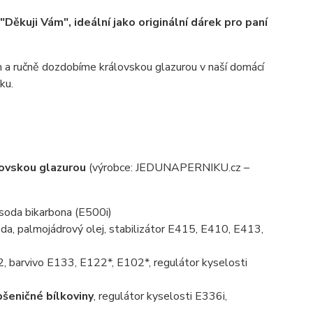
ěkuji Vám", ideální jako originální dárek pro paní
a ručně dozdobíme královskou glazurou v naší domácí
ku.
lovskou glazurou
(výrobce: JEDUNAPERNIKU.cz –
, soda bikarbona (E500i)
da, palmojádrový olej, stabilizátor E415, E410, E413,
, barvivo E133, E122*, E102*, regulátor kyselosti
pšeničné bílkoviny
, regulátor kyselosti E336i,