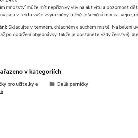
tor E466
ím množství může mít nepříznivý vliv na aktivitu a pozornost dět
ny jsou v textu výše zvýrazněny tučně (pšeničná mouka, vejce, ro
ní:
Skladujte v temném, chladném a suchém místě. Na balení uvá
až po obdržení objednávky, takže je dostanete vždy čerstvé), ale
zařazeno v kategoriích
čky pro učitelky a
Další perníčky
le