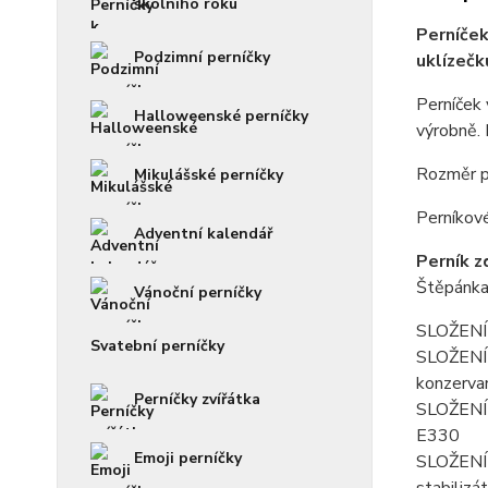
školního roku
Perníček
Podzimní perníčky
uklízečk
Perníček
Halloweenské perníčky
výrobně. 
Rozměr p
Mikulášské perníčky
Perníkové
Adventní kalendář
Perník z
Štěpánka
Vánoční perníčky
SLOŽENÍ 
Svatební perníčky
SLOŽENÍ f
konzerva
Perníčky zvířátka
SLOŽENÍ p
E330
Emoji perníčky
SLOŽENÍ k