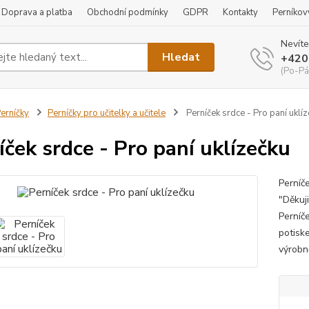
Doprava a platba
Obchodní podmínky
GDPR
Kontakty
Perníkov
Nevíte
Hledat
+420
(Po-Pá
erníčky
Perníčky pro učitelky a učitele
Perníček srdce - Pro paní uklí
íček srdce - Pro paní uklízečku
Perníč
"Děkuji
Perníč
potisk
výrobn