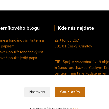
perníkového blogu
Kde nás najdete
 mezi fondánovým listem a
Za Jitonou 257
 papírem
381 01 Český Krumlov
rávně použít fondánový list
rávně použít jedlý papír
TIP:
Spojte vyzvednutí vaší obj
krásnou procházkou Českým Kr
centrum města je vzdálené jen
pěšky od nás. :-)
Souhlasím
Nastavení
dlý papír a fondánové listy