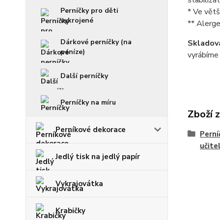
stabilizá
Perníčky pro děti
* Ve větš
vykrojené
** Alerge
Dárkové perníčky (na
Skladová
peníze)
vyrábíme 
Další perníčky
Perníčky na míru
Zboží 
Perníkové dekorace
Perní
učite
Jedlý tisk na jedlý papír
Vykrajovátka
Krabičky