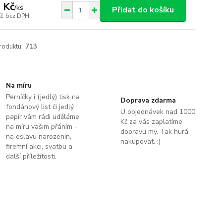
 Kč
/
ks
Přidat do košíku
Kč
bez DPH
roduktu:
713
Na míru
Perníčky i (jedlý) tisk na
Doprava zdarma
fondánový list či jedlý
U objednávek nad 1000
papír vám rádi uděláme
Kč za vás zaplatíme
na míru vašim přáním -
dopravu my. Tak hurá
na oslavu narozenin,
nakupovat. :)
firemní akci, svatbu a
další příležitosti.