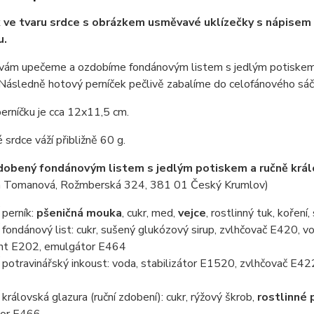
 ve tvaru srdce s obrázkem usměvavé uklízečky s nápisem "D
u.
 vám upečeme a ozdobíme fondánovým listem s jedlým potiskem 
Následně hotový perníček pečlivě zabalíme do celofánového sáč
erníčku je cca 12x11,5 cm.
 srdce váží přibližně 60 g.
dobený fondánovým listem s jedlým potiskem a ručně krá
 Tomanová, Rožmberská 324, 381 01 Český Krumlov)
perník:
pšeničná mouka
, cukr, med,
vejce
, rostlinný tuk, koření
ondánový list: cukr, sušený glukózový sirup, zvlhčovač E420, vo
nt E202, emulgátor E464
otravinářský inkoust: voda, stabilizátor E1520, zvlhčovač E422
rálovská glazura (ruční zdobení): cukr, rýžový škrob,
rostlinné 