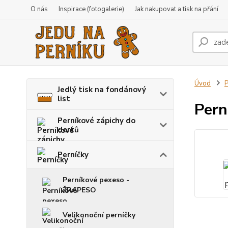
O nás
Inspirace (fotogalerie)
Jak nakupovat a tisk na přání
Úvod
P
Jedlý tisk na fondánový
list
Pern
Perníkové zápichy do
dortů
Perníčky
Perníkové pexeso -
ŽRAPESO
Velikonoční perníčky