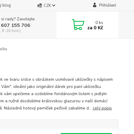
ý blog
Přihlášení
CZK
 si rady? Zavolejte.
0
ks
 607 155 706
za
0 Kč
, 8-16 hod.)
zečku
ek ve tvaru srdce s obrázkem usměvavé uklízečky s nápisem
 Vám", ideální jako originální dárek pro paní uklízečku.
ek vám upečeme a ozdobíme fondánovým listem s jedlým
em a ručně dozdobíme královskou glazurou v naší domácí
ě. Následně hotový perníček pečlivě zabalíme d...
celý popis