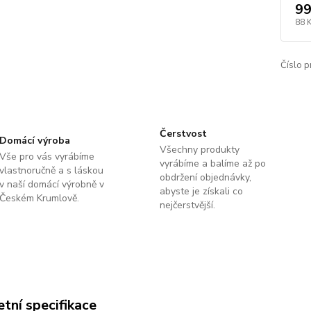
99
88 
Číslo p
Čerstvost
Domácí výroba
Všechny produkty
Vše pro vás vyrábíme
vyrábíme a balíme až po
vlastnoručně a s láskou
obdržení objednávky,
v naší domácí výrobně v
abyste je získali co
Českém Krumlově.
nejčerstvější.
tní specifikace