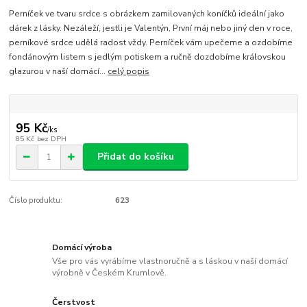
Perníček ve tvaru srdce s obrázkem zamilovaných koníčků ideální jako
dárek z lásky. Nezáleží, jestli je Valentýn, První máj nebo jiný den v roce,
perníkové srdce udělá radost vždy. Perníček vám upečeme a ozdobíme
fondánovým listem s jedlým potiskem a ručně dozdobíme královskou
glazurou v naší domácí...
celý popis
95 Kč
/
ks
85 Kč
bez DPH
Přidat do košíku
Číslo produktu:
623
Domácí výroba
Vše pro vás vyrábíme vlastnoručně a s láskou v naší domácí
výrobně v Českém Krumlově.
Čerstvost