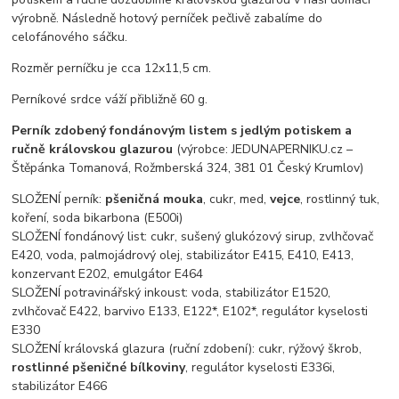
výrobně. Následně hotový perníček pečlivě zabalíme do
celofánového sáčku.
Rozměr perníčku je cca 12x11,5 cm.
Perníkové srdce váží přibližně 60 g.
Perník zdobený fondánovým listem s jedlým potiskem a
ručně královskou glazurou
(výrobce: JEDUNAPERNIKU.cz –
Štěpánka Tomanová, Rožmberská 324, 381 01 Český Krumlov)
SLOŽENÍ perník:
pšeničná mouka
, cukr, med,
vejce
, rostlinný tuk,
koření, soda bikarbona (E500i)
SLOŽENÍ fondánový list: cukr, sušený glukózový sirup, zvlhčovač
E420, voda, palmojádrový olej, stabilizátor E415, E410, E413,
konzervant E202, emulgátor E464
SLOŽENÍ potravinářský inkoust: voda, stabilizátor E1520,
zvlhčovač E422, barvivo E133, E122*, E102*, regulátor kyselosti
E330
SLOŽENÍ královská glazura (ruční zdobení): cukr, rýžový škrob,
rostlinné pšeničné bílkoviny
, regulátor kyselosti E336i,
stabilizátor E466