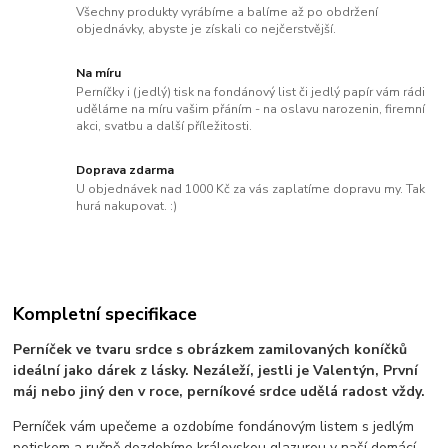
Všechny produkty vyrábíme a balíme až po obdržení
objednávky, abyste je získali co nejčerstvější.
Na míru
Perníčky i (jedlý) tisk na fondánový list či jedlý papír vám rádi
uděláme na míru vašim přáním - na oslavu narozenin, firemní
akci, svatbu a další příležitosti.
Doprava zdarma
U objednávek nad 1000 Kč za vás zaplatíme dopravu my. Tak
hurá nakupovat. :)
Kompletní specifikace
Perníček ve tvaru srdce s obrázkem zamilovaných koníčků
ideální jako dárek z lásky. Nezáleží, jestli je Valentýn, První
máj nebo jiný den v roce, perníkové srdce udělá radost vždy.
Perníček vám upečeme a ozdobíme fondánovým listem s jedlým
potiskem a ručně dozdobíme královskou glazurou v naší domácí