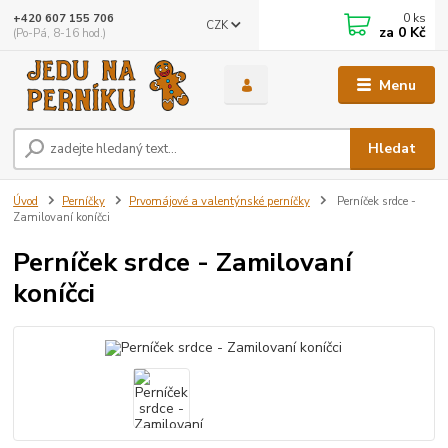
0
ks
+420 607 155 706
CZK
za
0 Kč
(Po-Pá, 8-16 hod.)
Menu
Hledat
Úvod
Perníčky
Prvomájové a valentýnské perníčky
Perníček srdce -
Zamilovaní koníčci
Perníček srdce - Zamilovaní
koníčci