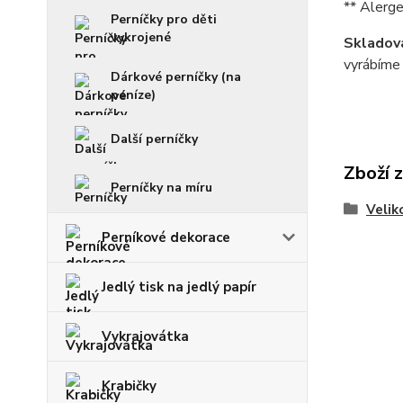
** Alerge
Perníčky pro děti
vykrojené
Skladová
vyrábíme 
Dárkové perníčky (na
peníze)
Další perníčky
Zboží 
Perníčky na míru
Velik
Perníkové dekorace
Jedlý tisk na jedlý papír
Vykrajovátka
Krabičky