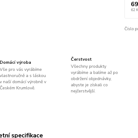
69
62 
Číslo p
Čerstvost
Domácí výroba
Všechny produkty
Vše pro vás vyrábíme
vyrábíme a balíme až po
vlastnoručně a s láskou
obdržení objednávky,
v naší domácí výrobně v
abyste je získali co
Českém Krumlově.
nejčerstvější.
tní specifikace