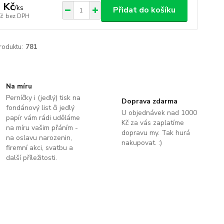
 Kč
/
ks
Přidat do košíku
Kč
bez DPH
roduktu:
781
Na míru
Perníčky i (jedlý) tisk na
Doprava zdarma
fondánový list či jedlý
U objednávek nad 1000
papír vám rádi uděláme
Kč za vás zaplatíme
na míru vašim přáním -
dopravu my. Tak hurá
na oslavu narozenin,
nakupovat. :)
firemní akci, svatbu a
další příležitosti.