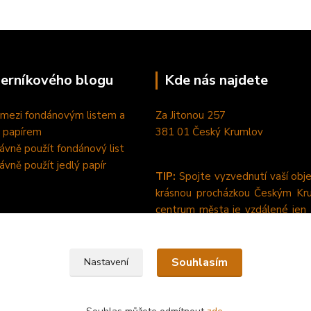
perníkového blogu
Kde nás najdete
 mezi fondánovým listem a
Za Jitonou 257
 papírem
381 01 Český Krumlov
rávně použít fondánový list
rávně použít jedlý papír
TIP:
Spojte vyzvednutí vaší obj
krásnou procházkou Českým Kr
centrum města je vzdálené jen
pěšky od nás. :-)
Souhlasím
Nastavení
dlý papír a fondánové listy