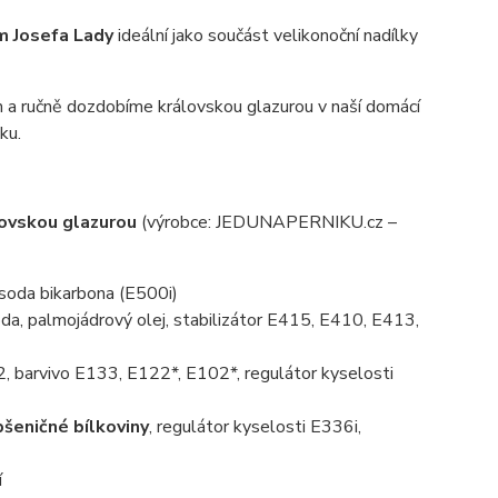
em Josefa Lady
ideální jako součást velikonoční nadílky
a ručně dozdobíme královskou glazurou v naší domácí
ku.
lovskou glazurou
(výrobce: JEDUNAPERNIKU.cz –
, soda bikarbona (E500i)
da, palmojádrový olej, stabilizátor E415, E410, E413,
, barvivo E133, E122*, E102*, regulátor kyselosti
pšeničné bílkoviny
, regulátor kyselosti E336i,
í