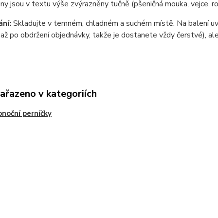
ny jsou v textu výše zvýrazněny tučně (pšeničná mouka, vejce, ro
ní:
Skladujte v temném, chladném a suchém místě. Na balení uvá
až po obdržení objednávky, takže je dostanete vždy čerstvé), ale
zařazeno v kategoriích
onoční perníčky