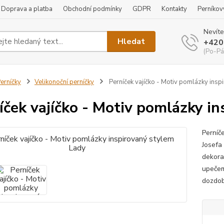
Doprava a platba
Obchodní podmínky
GDPR
Kontakty
Perníkov
Nevíte
Hledat
+420
(Po-Pá
erníčky
Velikonoční perníčky
Perníček vajíčko - Motiv pomlázky insp
íček vajíčko - Motiv pomlázky i
Perníč
Josefa
dekora
upečem
dozdob