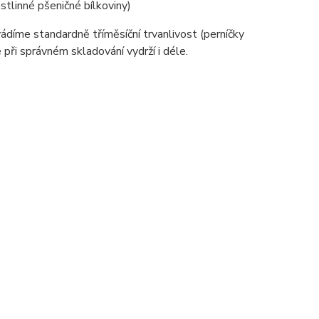
stlinné pšeničné bílkoviny)
díme standardně tříměsíční trvanlivost (perníčky
 při správném skladování vydrží i déle.