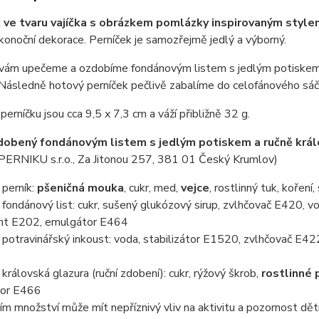
 ve tvaru vajíčka s obrázkem pomlázky inspirovaným styl
konoční dekorace. Perníček je samozřejmě jedlý a výborný.
 vám upečeme a ozdobíme fondánovým listem s jedlým potiskem 
Následně hotový perníček pečlivě zabalíme do celofánového sáč
erníčku jsou cca 9,5 x 7,3 cm a váží přibližně 32 g.
dobený fondánovým listem s jedlým potiskem a ručně krá
RNIKU s.r.o., Za Jitonou 257, 381 01 Český Krumlov)
perník:
pšeničná mouka
, cukr, med,
vejce
, rostlinný tuk, koření
ondánový list: cukr, sušený glukózový sirup, zvlhčovač E420, vo
nt E202, emulgátor E464
otravinářský inkoust: voda, stabilizátor E1520, zvlhčovač E422
rálovská glazura (ruční zdobení): cukr, rýžový škrob,
rostlinné 
tor E466
ím množství může mít nepříznivý vliv na aktivitu a pozornost dět