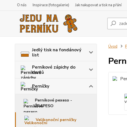
O nás
Inspirace (fotogalerie)
Jak nakupovat a tisk na přání
Úvod
P
Jedlý tisk na fondánový
list
Pern
Perníkové zápichy do
dortů
Perníčky
Perníkové pexeso -
ŽRAPESO
Velikonoční perníčky