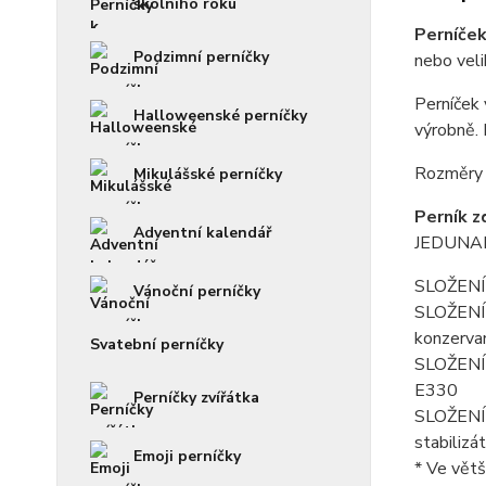
školního roku
Perníček
Podzimní perníčky
nebo veli
Perníček
Halloweenské perníčky
výrobně. 
Rozměry p
Mikulášské perníčky
Perník z
Adventní kalendář
JEDUNAPE
SLOŽENÍ 
Vánoční perníčky
SLOŽENÍ f
konzerva
Svatební perníčky
SLOŽENÍ p
E330
Perníčky zvířátka
SLOŽENÍ k
stabilizá
Emoji perníčky
* Ve větš