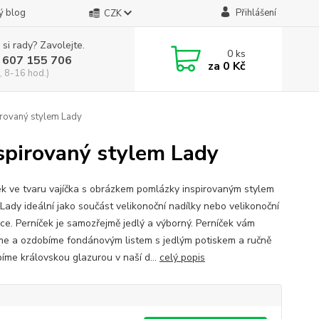
ý blog
Přihlášení
CZK
 si rady? Zavolejte.
0
ks
 607 155 706
za
0 Kč
, 8-16 hod.)
irovaný stylem Lady
nspirovaný stylem Lady
ek ve tvaru vajíčka s obrázkem pomlázky inspirovaným stylem
 Lady ideální jako součást velikonoční nadílky nebo velikonoční
ce. Perníček je samozřejmě jedlý a výborný. Perníček vám
e a ozdobíme fondánovým listem s jedlým potiskem a ručně
íme královskou glazurou v naší d...
celý popis