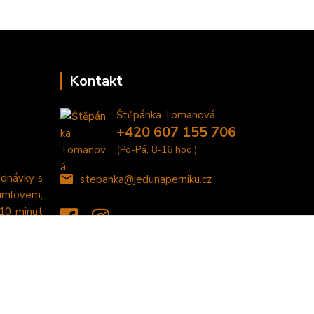
Kontakt
Štěpánka Tomanová
+420 607 155 706
(Po-Pá, 8-16 hod.)
ednávky s
stepanka@jedunaperniku.cz
umlovem,
 10 minut
Vytvořeno na
Eshop-rychle.cz