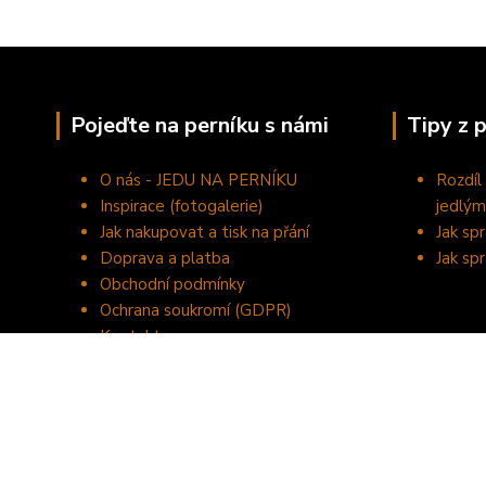
Pojeďte na perníku s námi
Tipy z 
O nás - JEDU NA PERNÍKU
Rozdíl
Inspirace (fotogalerie)
jedlým
Jak nakupovat a tisk na přání
Jak sp
Doprava a platba
Jak sp
Obchodní podmínky
Ochrana soukromí (GDPR)
Kontakty
©2020 JEDU NA PERNÍKU - domácí výroba perníčků a tisk na je