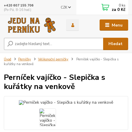
0
ks
+420 607 155 706
CZK
za
0 Kč
(Po-Pá, 8-16 hod.)
Menu
Hledat
Úvod
Perníčky
Velikonoční perníčky
Perníček vajíčko - Slepička s
kuřátky na venkově
Perníček vajíčko - Slepička s
kuřátky na venkově