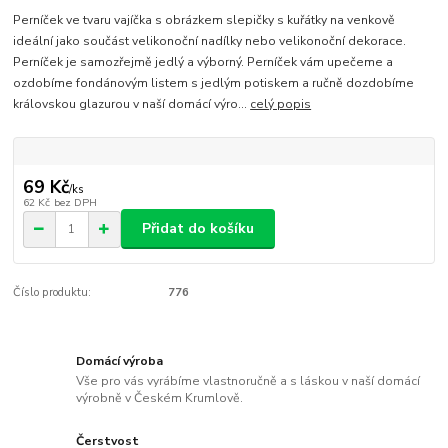
Perníček ve tvaru vajíčka s obrázkem slepičky s kuřátky na venkově
ideální jako součást velikonoční nadílky nebo velikonoční dekorace.
Perníček je samozřejmě jedlý a výborný. Perníček vám upečeme a
ozdobíme fondánovým listem s jedlým potiskem a ručně dozdobíme
královskou glazurou v naší domácí výro...
celý popis
69 Kč
/
ks
62 Kč
bez DPH
Přidat do košíku
Číslo produktu:
776
Domácí výroba
Vše pro vás vyrábíme vlastnoručně a s láskou v naší domácí
výrobně v Českém Krumlově.
Čerstvost