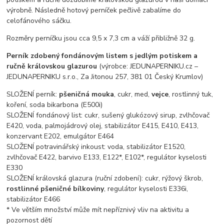
výrobně. Následně hotový perníček pečlivě zabalíme do
celofánového sáčku.
Rozměry perníčku jsou cca 9,5 x 7,3 cm a váží přibližně 32 g.
Perník zdobený fondánovým listem s jedlým potiskem a
ručně královskou glazurou
(výrobce: JEDUNAPERNIKU.cz –
JEDUNAPERNIKU s.r.o., Za Jitonou 257, 381 01 Český Krumlov)
SLOŽENÍ perník:
pšeničná mouka
, cukr, med,
vejce
, rostlinný tuk,
koření, soda bikarbona (E500i)
SLOŽENÍ fondánový list: cukr, sušený glukózový sirup, zvlhčovač
E420, voda, palmojádrový olej, stabilizátor E415, E410, E413,
konzervant E202, emulgátor E464
SLOŽENÍ potravinářský inkoust: voda, stabilizátor E1520,
zvlhčovač E422, barvivo E133, E122*, E102*, regulátor kyselosti
E330
SLOŽENÍ královská glazura (ruční zdobení): cukr, rýžový škrob,
rostlinné pšeničné bílkoviny
, regulátor kyselosti E336i,
stabilizátor E466
* Ve větším množství může mít nepříznivý vliv na aktivitu a
pozornost dětí