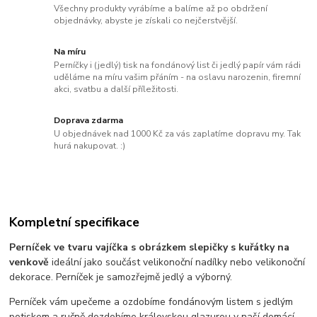
Všechny produkty vyrábíme a balíme až po obdržení
objednávky, abyste je získali co nejčerstvější.
Na míru
Perníčky i (jedlý) tisk na fondánový list či jedlý papír vám rádi
uděláme na míru vašim přáním - na oslavu narozenin, firemní
akci, svatbu a další příležitosti.
Doprava zdarma
U objednávek nad 1000 Kč za vás zaplatíme dopravu my. Tak
hurá nakupovat. :)
Kompletní specifikace
Perníček ve tvaru vajíčka s obrázkem slepičky s kuřátky na
venkově
ideální jako součást velikonoční nadílky nebo velikonoční
dekorace. Perníček je samozřejmě jedlý a výborný.
Perníček vám upečeme a ozdobíme fondánovým listem s jedlým
potiskem a ručně dozdobíme královskou glazurou v naší domácí