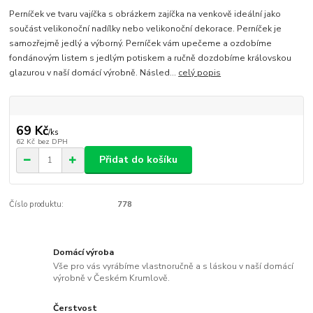
Perníček ve tvaru vajíčka s obrázkem zajíčka na venkově ideální jako
součást velikonoční nadílky nebo velikonoční dekorace. Perníček je
samozřejmě jedlý a výborný. Perníček vám upečeme a ozdobíme
fondánovým listem s jedlým potiskem a ručně dozdobíme královskou
glazurou v naší domácí výrobně. Násled...
celý popis
69 Kč
/
ks
62 Kč
bez DPH
Přidat do košíku
Číslo produktu:
778
Domácí výroba
Vše pro vás vyrábíme vlastnoručně a s láskou v naší domácí
výrobně v Českém Krumlově.
Čerstvost