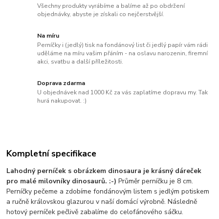
Všechny produkty vyrábíme a balíme až po obdržení
objednávky, abyste je získali co nejčerstvější.
Na míru
Perníčky i (jedlý) tisk na fondánový list či jedlý papír vám rádi
uděláme na míru vašim přáním - na oslavu narozenin, firemní
akci, svatbu a další příležitosti.
Doprava zdarma
U objednávek nad 1000 Kč za vás zaplatíme dopravu my. Tak
hurá nakupovat. :)
Kompletní specifikace
Lahodný perníček s obrázkem dinosaura je krásný dáreček
pro malé milovníky dinosaurů. :-)
Průměr perníčku je 8 cm.
Perníčky pečeme a zdobíme fondánovým listem s jedlým potiskem
a ručně královskou glazurou v naší domácí výrobně. Následně
hotový perníček pečlivě zabalíme do celofánového sáčku.