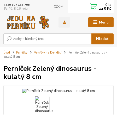
0
ks
+420 607 155 706
CZK
za
0 Kč
(Po-Pá, 8-16 hod.)
Menu
Hledat
Úvod
Perníčky
Perníčky na Den dětí
Perníček Zelený dinosaurus -
kulatý 8 cm
Perníček Zelený dinosaurus -
kulatý 8 cm