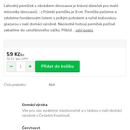
Lahodný perníček s obrázkem dinosaura je krásný dáreček pro malé
milovníky dinosaurů. :-) Průměr perníčku je 8 cm. Perníčky pečeme a
zdobíme fondánovým listem s jedlým potiskem a ručně královskou
glazurou v naší domácí výrobně. Následně hotový perníček pečlivě
zabalíme do celofánového sáčku. Přibliž...
celý popis
59 Kč
/
ks
53 Kč
bez DPH
Přidat do košíku
Číslo produktu:
910
Domácí výroba
Vše pro vás vyrábíme vlastnoručně a s láskou v naší domácí
výrobně v Českém Krumlově.
Čerstvost