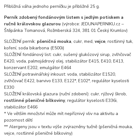
Přibližná váha jednoho perníčku je přibližně 25 g.
Perník zdobený fondánovým listem s jedlým potiskem a
ručně královskou glazurou
(výrobce: JEDUNAPERNIKU.cz –
Štěpánka Tomanová, Rožmberská 324, 381 01 Český Krumlov)
SLOŽENÍ perník:
pšeničná mouka
, cukr, med,
vejce
, rostlinný tuk,
koření, soda bikarbona (E500i)
SLOŽENÍ fondánový list: cukr, sušený glukózový sirup, zvlhčovač
E420, voda, palmojádrový olej, stabilizátor E415, E410, E413,
konzervant E202, emulgátor E464
SLOŽENÍ potravinářský inkoust: voda, stabilizátor E1520,
zvlhčovač E422, barvivo E133, E122*, E102*, regulátor kyselosti
E330
SLOŽENÍ královská glazura (ruční zdobení): cukr, rýžový škrob,
rostlinné pšeničné bílkoviny
, regulátor kyselosti E336i,
stabilizátor E466
* Ve větším množství může mít nepříznivý vliv na aktivitu a
pozornost dětí
** Alergeny jsou v textu výše zvýrazněny tučně (pšeničná mouka,
vejce, rostlinné pšeničné bílkoviny)