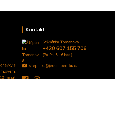
Kontakt
Štěpánka Tomanová
+420 607 155 706
(Po-Pá, 8-16 hod.)
ednávky s
stepanka@jedunaperniku.cz
umlovem,
 10 minut
Vytvořeno na
Eshop-rychle.cz