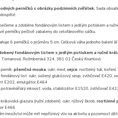
odných perníčků s obrázky podzimních zvířátek.
Sada obsahu
i dospělé.
 pečeme a zdobíme fondánovým listem s jedlým potiskem a ručně
vé perníčky pečlivě zabaleny do celofánového sáčku.
huje 6 perníčků o průměru 5 cm. Celková váha jednoho balení (6 k
dobený fondánovým listem s jedlým potiskem a ručně krá
 Tomanová, Rožmberská 324, 381 01 Český Krumlov)
perník:
pšeničná mouka
, cukr, med,
vejce
, rostlinný tuk, koření
ondánový list: cukr, sušený glukózový sirup, zvlhčovač E420, vo
nt E202, emulgátor E464
otravinářský inkoust: voda, stabilizátor E1520, zvlhčovač E422
rálovská glazura (ruční zdobení): cukr, rýžový škrob,
rostlinné 
tor E466
ím množství může mít nepříznivý vliv na aktivitu a pozornost dět