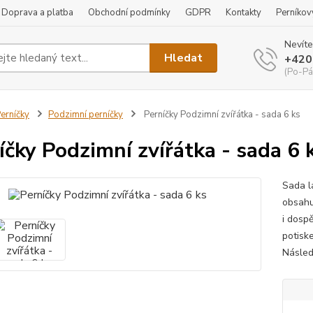
Doprava a platba
Obchodní podmínky
GDPR
Kontakty
Perníkov
Nevíte
Hledat
+420
(Po-Pá
erníčky
Podzimní perníčky
Perníčky Podzimní zvířátka - sada 6 ks
íčky Podzimní zvířátka - sada 6 
Sada l
obsahu
i dosp
potisk
Násled