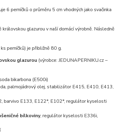
je 6 perníčků o průměru 5 cm vhodných jako svačinka
 královskou glazurou v naší domácí výrobně. Následně
s perníčků) je přibližně 80 g.
lovskou glazurou
(výrobce: JEDUNAPERNIKU.cz –
, soda bikarbona (E500i)
da, palmojádrový olej, stabilizátor E415, E410, E413,
, barvivo E133, E122*, E102*, regulátor kyselosti
pšeničné bílkoviny
, regulátor kyselosti E336i,
í