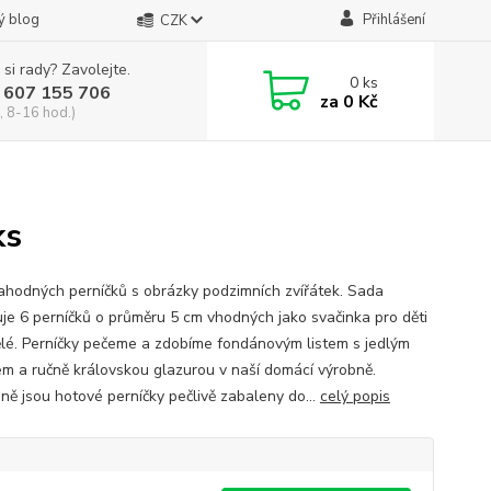
ý blog
Přihlášení
CZK
 si rady? Zavolejte.
0
ks
 607 155 706
za
0 Kč
, 8-16 hod.)
ks
ahodných perníčků s obrázky podzimních zvířátek. Sada
je 6 perníčků o průměru 5 cm vhodných jako svačinka pro děti
ělé. Perníčky pečeme a zdobíme fondánovým listem s jedlým
em a ručně královskou glazurou v naší domácí výrobně.
ně jsou hotové perníčky pečlivě zabaleny do...
celý popis