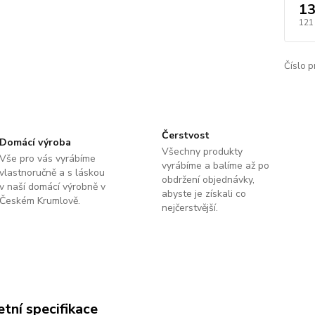
13
121
Číslo p
Čerstvost
Domácí výroba
Všechny produkty
Vše pro vás vyrábíme
vyrábíme a balíme až po
vlastnoručně a s láskou
obdržení objednávky,
v naší domácí výrobně v
abyste je získali co
Českém Krumlově.
nejčerstvější.
tní specifikace