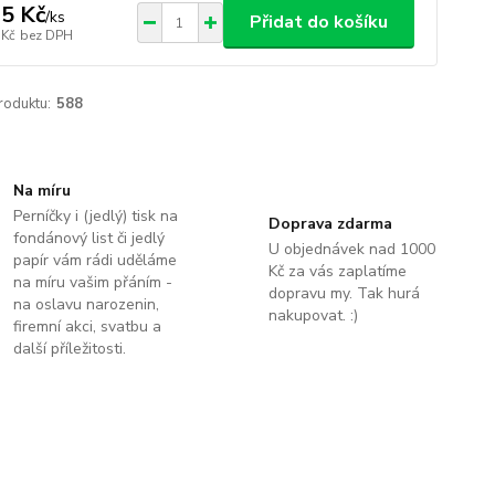
5 Kč
/
ks
Přidat do košíku
 Kč
bez DPH
roduktu:
588
Na míru
Perníčky i (jedlý) tisk na
Doprava zdarma
fondánový list či jedlý
U objednávek nad 1000
papír vám rádi uděláme
Kč za vás zaplatíme
na míru vašim přáním -
dopravu my. Tak hurá
na oslavu narozenin,
nakupovat. :)
firemní akci, svatbu a
další příležitosti.