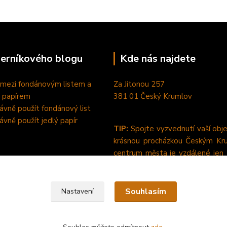
perníkového blogu
Kde nás najdete
 mezi fondánovým listem a
Za Jitonou 257
 papírem
381 01 Český Krumlov
rávně použít fondánový list
rávně použít jedlý papír
TIP:
Spojte vyzvednutí vaší obj
krásnou procházkou Českým Kr
centrum města je vzdálené jen
pěšky od nás. :-)
Souhlasím
Nastavení
dlý papír a fondánové listy