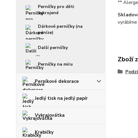
** Alerge
Perníčky pro děti
vykrojené
Skladová
vyrábíme 
Dárkové perníčky (na
peníze)
Další perníčky
Zboží 
Perníčky na míru
Podzi
Perníkové dekorace
Jedlý tisk na jedlý papír
Vykrajovátka
Krabičky