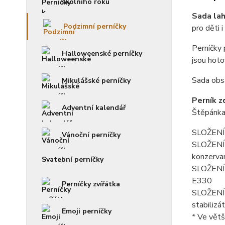
školního roku
Sada lah
Podzimní perníčky
pro děti 
Perníčky
Halloweenské perníčky
jsou hoto
Sada obsa
Mikulášské perníčky
Perník z
Adventní kalendář
Štěpánka
SLOŽENÍ 
Vánoční perníčky
SLOŽENÍ f
konzerva
Svatební perníčky
SLOŽENÍ p
E330
Perníčky zvířátka
SLOŽENÍ k
stabilizá
Emoji perníčky
* Ve větš