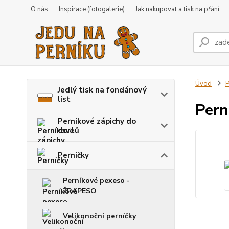
O nás
Inspirace (fotogalerie)
Jak nakupovat a tisk na přání
Úvod
P
Jedlý tisk na fondánový
list
Pern
Perníkové zápichy do
dortů
Perníčky
Perníkové pexeso -
ŽRAPESO
Velikonoční perníčky