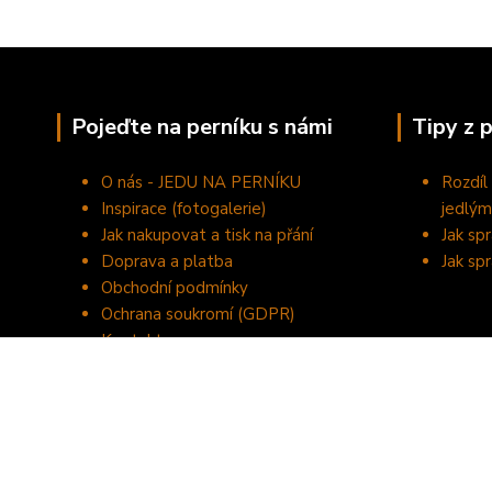
Pojeďte na perníku s námi
Tipy z 
O nás - JEDU NA PERNÍKU
Rozdíl
Inspirace (fotogalerie)
jedlým
Jak nakupovat a tisk na přání
Jak sp
Doprava a platba
Jak sp
Obchodní podmínky
Ochrana soukromí (GDPR)
Kontakty
©2020 JEDU NA PERNÍKU - domácí výroba perníčků a tisk na je