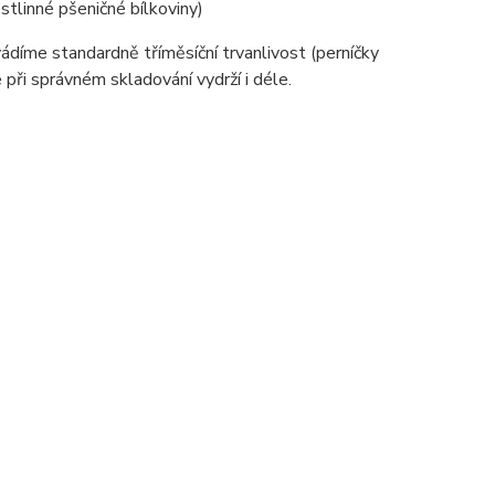
stlinné pšeničné bílkoviny)
díme standardně tříměsíční trvanlivost (perníčky
 při správném skladování vydrží i déle.