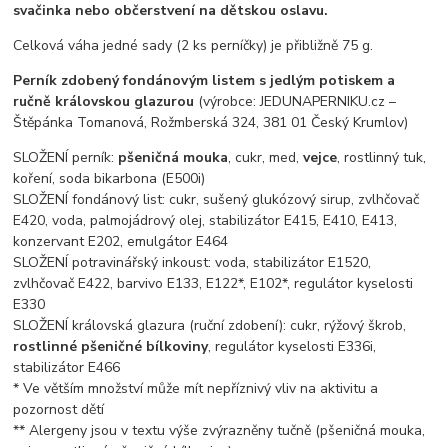
svačinka nebo občerstvení na dětskou oslavu.
Celková váha jedné sady (2 ks perníčky) je přibližně 75 g.
Perník zdobený fondánovým listem s jedlým potiskem a
ručně královskou glazurou
(výrobce: JEDUNAPERNIKU.cz –
Štěpánka Tomanová, Rožmberská 324, 381 01 Český Krumlov)
SLOŽENÍ perník:
pšeničná mouka
, cukr, med,
vejce
, rostlinný tuk,
koření, soda bikarbona (E500i)
SLOŽENÍ fondánový list: cukr, sušený glukózový sirup, zvlhčovač
E420, voda, palmojádrový olej, stabilizátor E415, E410, E413,
konzervant E202, emulgátor E464
SLOŽENÍ potravinářský inkoust: voda, stabilizátor E1520,
zvlhčovač E422, barvivo E133, E122*, E102*, regulátor kyselosti
E330
SLOŽENÍ královská glazura (ruční zdobení): cukr, rýžový škrob,
rostlinné pšeničné bílkoviny
, regulátor kyselosti E336i,
stabilizátor E466
* Ve větším množství může mít nepříznivý vliv na aktivitu a
pozornost dětí
** Alergeny jsou v textu výše zvýrazněny tučně (pšeničná mouka,