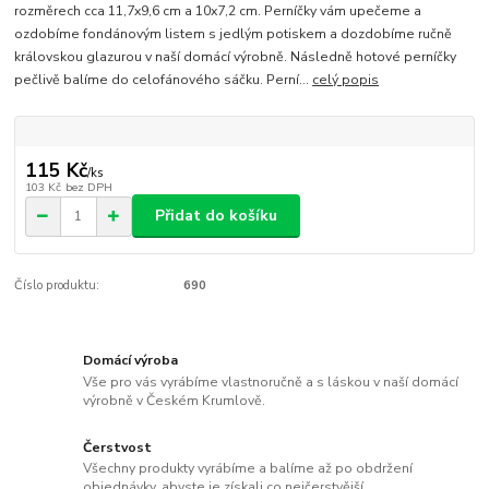
rozměrech cca 11,7x9,6 cm a 10x7,2 cm. Perníčky vám upečeme a
ozdobíme fondánovým listem s jedlým potiskem a dozdobíme ručně
královskou glazurou v naší domácí výrobně. Následně hotové perníčky
pečlivě balíme do celofánového sáčku. Perní...
celý popis
115 Kč
/
ks
103 Kč
bez DPH
Přidat do košíku
Číslo produktu:
690
Domácí výroba
Vše pro vás vyrábíme vlastnoručně a s láskou v naší domácí
výrobně v Českém Krumlově.
Čerstvost
Všechny produkty vyrábíme a balíme až po obdržení
objednávky, abyste je získali co nejčerstvější.