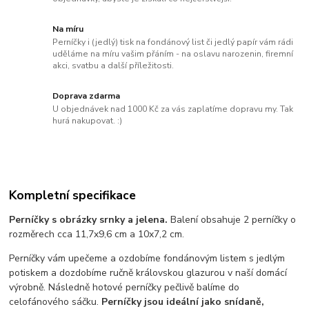
Na míru
Perníčky i (jedlý) tisk na fondánový list či jedlý papír vám rádi
uděláme na míru vašim přáním - na oslavu narozenin, firemní
akci, svatbu a další příležitosti.
Doprava zdarma
U objednávek nad 1000 Kč za vás zaplatíme dopravu my. Tak
hurá nakupovat. :)
Kompletní specifikace
Perníčky s obrázky srnky a jelena.
Balení obsahuje 2 perníčky o
rozměrech cca 11,7x9,6 cm a 10x7,2 cm.
Perníčky vám upečeme a ozdobíme fondánovým listem s jedlým
potiskem a dozdobíme ručně královskou glazurou v naší domácí
výrobně. Následně hotové perníčky pečlivě balíme do
celofánového sáčku.
Perníčky jsou ideální jako snídaně,