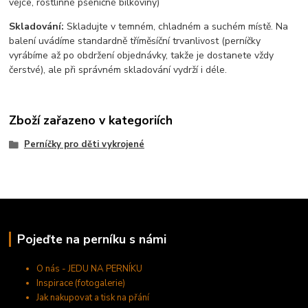
vejce, rostlinné pšeničné bílkoviny)
Skladování:
Skladujte v temném, chladném a suchém místě. Na
balení uvádíme standardně tříměsíční trvanlivost (perníčky
vyrábíme až po obdržení objednávky, takže je dostanete vždy
čerstvé), ale při správném skladování vydrží i déle.
Zboží zařazeno v kategoriích
Perníčky pro děti vykrojené
Pojeďte na perníku s námi
O nás - JEDU NA PERNÍKU
Inspirace (fotogalerie)
Jak nakupovat a tisk na přání