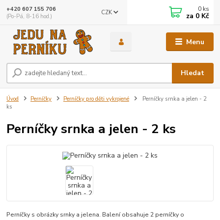
0
ks
+420 607 155 706
CZK
za
0 Kč
(Po-Pá, 8-16 hod.)
Menu
Hledat
Úvod
Perníčky
Perníčky pro děti vykrojené
Perníčky srnka a jelen - 2
ks
Perníčky srnka a jelen - 2 ks
Perníčky s obrázky srnky a jelena. Balení obsahuje 2 perníčky o