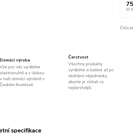
75
67 
Číslo p
Čerstvost
Domácí výroba
Všechny produkty
Vše pro vás vyrábíme
vyrábíme a balíme až po
vlastnoručně a s láskou
obdržení objednávky,
v naší domácí výrobně v
abyste je získali co
Českém Krumlově.
nejčerstvější.
tní specifikace