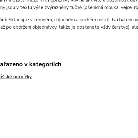
ím množství může mít nepříznivý vliv na aktivitu a pozornost dět
ny jsou v textu výše zvýrazněny tučně (pšeničná mouka, vejce, ro
ní:
Skladujte v temném, chladném a suchém místě. Na balení uvá
až po obdržení objednávky, takže je dostanete vždy čerstvé), ale
zařazeno v kategoriích
ášské perníčky