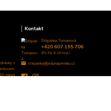
Kontakt
Štěpánka Tomanová
+420 607 155 706
(Po-Pá, 8-16 hod.)
ednávky s
stepanka@jedunaperniku.cz
umlovem,
 10 minut
Vytvořeno na
Eshop-rychle.cz