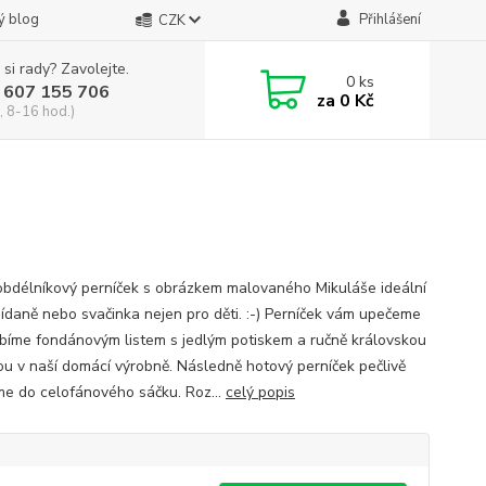
ý blog
Přihlášení
CZK
 si rady? Zavolejte.
0
ks
 607 155 706
za
0 Kč
, 8-16 hod.)
obdélníkový perníček s obrázkem malovaného Mikuláše ideální
nídaně nebo svačinka nejen pro děti. :-) Perníček vám upečeme
bíme fondánovým listem s jedlým potiskem a ručně královskou
ou v naší domácí výrobně. Následně hotový perníček pečlivě
me do celofánového sáčku. Roz...
celý popis