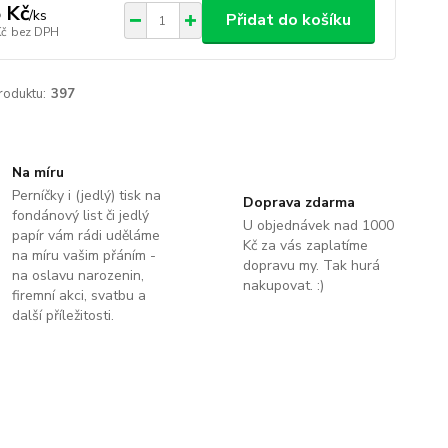
 Kč
/
ks
Přidat do košíku
Kč
bez DPH
roduktu:
397
Na míru
Perníčky i (jedlý) tisk na
Doprava zdarma
fondánový list či jedlý
U objednávek nad 1000
papír vám rádi uděláme
Kč za vás zaplatíme
na míru vašim přáním -
dopravu my. Tak hurá
na oslavu narozenin,
nakupovat. :)
firemní akci, svatbu a
další příležitosti.