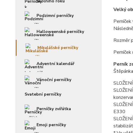
školního roku
Velký ob
Podzimní perníčky
Perníček
Následně
Halloweenské perníčky
Rozměr pe
Mikulášské perníčky
Perníček 
Adventní kalendář
Perník z
Štěpánka
Vánoční perníčky
SLOŽENÍ 
SLOŽENÍ f
Svatební perníčky
konzerva
SLOŽENÍ p
Perníčky zvířátka
E330
SLOŽENÍ k
Emoji perníčky
stabilizá