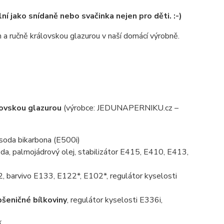
 jako snídaně nebo svačinka nejen pro děti. :-)
 ručně královskou glazurou v naší domácí výrobně.
lovskou glazurou
(výrobce: JEDUNAPERNIKU.cz –
, soda bikarbona (E500i)
da, palmojádrový olej, stabilizátor E415, E410, E413,
, barvivo E133, E122*, E102*, regulátor kyselosti
pšeničné bílkoviny
, regulátor kyselosti E336i,