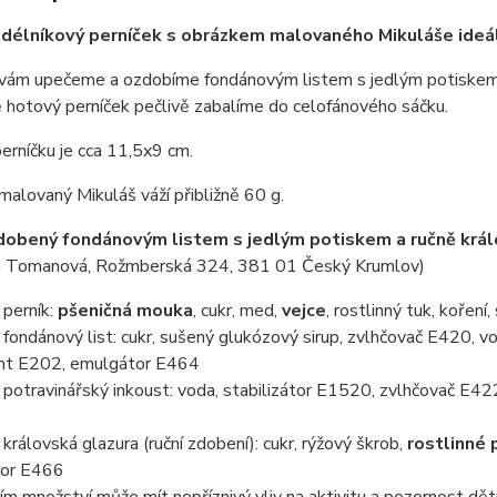
délníkový perníček s obrázkem malovaného Mikuláše ideální
 vám upečeme a ozdobíme fondánovým listem s jedlým potiskem a
 hotový perníček pečlivě zabalíme do celofánového sáčku.
rníčku je cca 11,5x9 cm.
malovaný Mikuláš váží přibližně 60 g.
dobený fondánovým listem s jedlým potiskem a ručně krá
 Tomanová, Rožmberská 324, 381 01 Český Krumlov)
perník:
pšeničná mouka
, cukr, med,
vejce
, rostlinný tuk, koření
ondánový list: cukr, sušený glukózový sirup, zvlhčovač E420, vo
nt E202, emulgátor E464
otravinářský inkoust: voda, stabilizátor E1520, zvlhčovač E422
rálovská glazura (ruční zdobení): cukr, rýžový škrob,
rostlinné 
tor E466