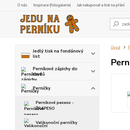
O nás
Inspirace (fotogalerie)
Jak nakupovat a tisk na přání
Úvod
P
Jedlý tisk na fondánový
list
Pern
Perníkové zápichy do
dortů
Perníčky
Perníkové pexeso -
ŽRAPESO
Velikonoční perníčky