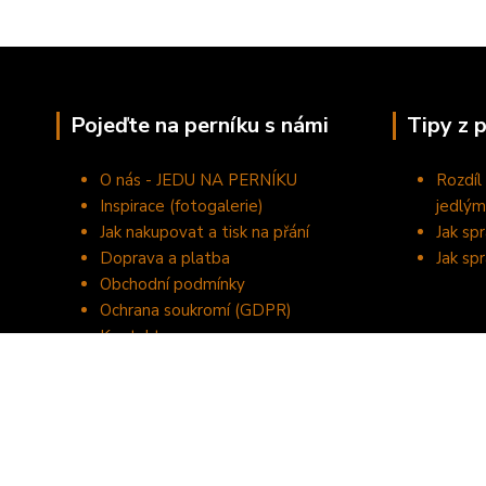
Pojeďte na perníku s námi
Tipy z 
O nás - JEDU NA PERNÍKU
Rozdíl
Inspirace (fotogalerie)
jedlým
Jak nakupovat a tisk na přání
Jak sp
Doprava a platba
Jak sp
Obchodní podmínky
Ochrana soukromí (GDPR)
Kontakty
©2020 JEDU NA PERNÍKU - domácí výroba perníčků a tisk na je