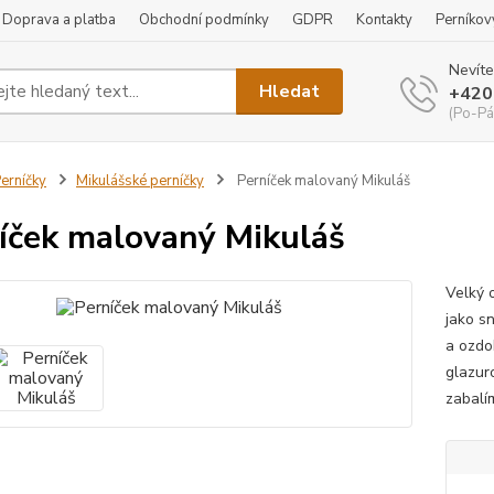
Doprava a platba
Obchodní podmínky
GDPR
Kontakty
Perníkov
Nevíte
Hledat
+420
(Po-Pá
erníčky
Mikulášské perníčky
Perníček malovaný Mikuláš
íček malovaný Mikuláš
Velký 
jako s
a ozdo
glazur
zabalí