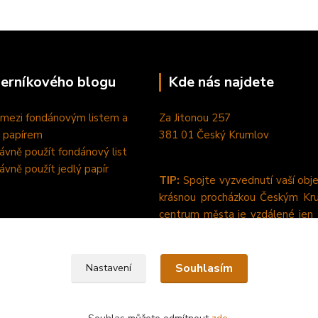
perníkového blogu
Kde nás najdete
 mezi fondánovým listem a
Za Jitonou 257
 papírem
381 01 Český Krumlov
rávně použít fondánový list
rávně použít jedlý papír
TIP:
Spojte vyzvednutí vaší obj
krásnou procházkou Českým Kr
centrum města je vzdálené jen
pěšky od nás. :-)
Souhlasím
Nastavení
dlý papír a fondánové listy