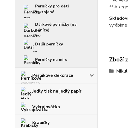
* Ve větš
Perníčky pro děti
** Alerge
vykrojené
Skladová
Dárkové perníčky (na
vyrábíme 
peníze)
Další perníčky
Zboží 
Perníčky na míru
Mikul
Perníkové dekorace
Jedlý tisk na jedlý papír
Vykrajovátka
Krabičky