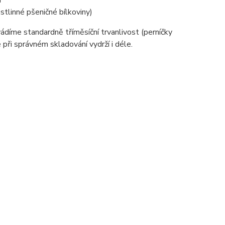
í
stlinné pšeničné bílkoviny)
díme standardně tříměsíční trvanlivost (perníčky
 při správném skladování vydrží i déle.