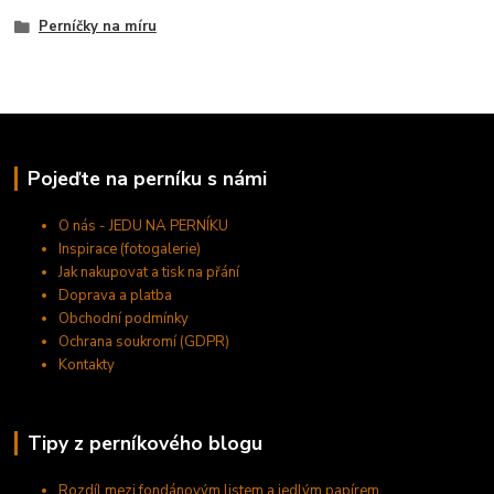
Perníčky na míru
Pojeďte na perníku s námi
O nás - JEDU NA PERNÍKU
Inspirace (fotogalerie)
Jak nakupovat a tisk na přání
Doprava a platba
Obchodní podmínky
Ochrana soukromí (GDPR)
Kontakty
Tipy z perníkového blogu
Rozdíl mezi fondánovým listem a jedlým papírem