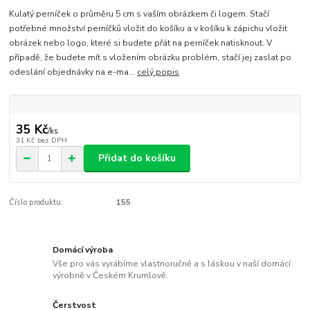
Kulatý perníček o průměru 5 cm s vaším obrázkem či logem. Stačí
potřebné množství perníčků vložit do košíku a v košíku k zápichu vložit
obrázek nebo logo, které si budete přát na perníček natisknout. V
případě, že budete mít s vložením obrázku problém, stačí jej zaslat po
odeslání objednávky na e-ma...
celý popis
35 Kč
/
ks
31 Kč
bez DPH
Přidat do košíku
Číslo produktu:
155
Domácí výroba
Vše pro vás vyrábíme vlastnoručně a s láskou v naší domácí
výrobně v Českém Krumlově.
Čerstvost