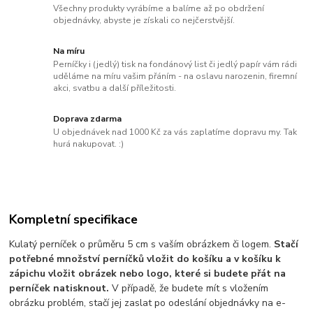
Všechny produkty vyrábíme a balíme až po obdržení
objednávky, abyste je získali co nejčerstvější.
Na míru
Perníčky i (jedlý) tisk na fondánový list či jedlý papír vám rádi
uděláme na míru vašim přáním - na oslavu narozenin, firemní
akci, svatbu a další příležitosti.
Doprava zdarma
U objednávek nad 1000 Kč za vás zaplatíme dopravu my. Tak
hurá nakupovat. :)
Kompletní specifikace
Kulatý perníček o průměru 5 cm s vaším obrázkem či logem.
Stačí
potřebné množství perníčků vložit do košíku a v košíku k
zápichu vložit obrázek nebo logo, které si budete přát na
perníček natisknout.
V případě, že budete mít s vložením
obrázku problém, stačí jej zaslat po odeslání objednávky na e-