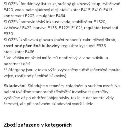
SLOŽENÍ fondánový list: cukr, sušený glukózový sirup, zvlhčovač
E420, voda, palmojádrový olej, stabilizátor E415, E410, E413,
konzervant E202, emulgátor E464
SLOŽENÍ potravinářský inkoust: voda, stabilizátor E1520,
zvlhčovač E422, barvivo E133, E122*, E102*, regulátor kyselosti
E330
SLOŽENÍ královská glazura (ruční zdobení): cukr, rýžový škrob,
rostlinné pšeničné bílkoviny
, regulátor kyselosti E336i,
stabilizátor E466
* Ve větším množství může mít nepříznivý vliv na aktivitu a
pozornost dětí
** Alergeny jsou v textu výše zvýrazněny tučně (pšeničná mouka,
vejce, rostlinné pšeničné bílkoviny)
Skladování:
Skladujte v temném, chladném a suchém místě. Na
balení uvádíme standardně tříměsíční trvanlivost (perníčky
vyrábíme až po obdržení objednávky, takže je dostanete vždy
čerstvé), ale při správném skladování vydrží i déle.
Zboží zařazeno v kategoriích