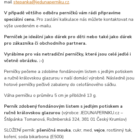
mail
stepanka@jedunaperniku.cz
.
V případě většího odběru perníčků vám rádi připravíme
speciální cenu.
Pro zaslání kalkulace nás můžete kontaktovat na
výše uvedeném e-mailu.
Perníček je ideální jako dárek pro děti nebo také jako dárek
pro zákazníka či obchodního partnera.
Vyrábíme pro vás netradiční perníčky, které jsou celé jedlé i
včetně obrázku. :-)
Perníčky pečeme a zdobíme fondánovým listem s jedlým potiskem
a ručně královskou glazurou v naší domácí výrobně. Následně jsou
hotové perníčky pečlivě zabaleny do celofánového sáčku.
Váha perníčku o průměru 5 cm je přibližně 13 g.
Perník zdobený fondánovým listem s jedlým potiskem a
ručně královskou glazurou
(výrobce: JEDUNAPERNIKU.cz –
Štěpánka Tomanová, Rožmberská 324, 381 01 Český Krumlov)
SLOŽENÍ perník:
pšeničná mouka
, cukr, med,
vejce
, rostlinný tuk,
koření, soda bikarbona (E500i)