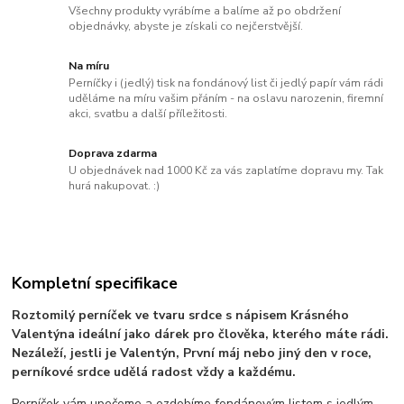
Všechny produkty vyrábíme a balíme až po obdržení
objednávky, abyste je získali co nejčerstvější.
Na míru
Perníčky i (jedlý) tisk na fondánový list či jedlý papír vám rádi
uděláme na míru vašim přáním - na oslavu narozenin, firemní
akci, svatbu a další příležitosti.
Doprava zdarma
U objednávek nad 1000 Kč za vás zaplatíme dopravu my. Tak
hurá nakupovat. :)
Kompletní specifikace
Roztomilý perníček ve tvaru srdce s nápisem Krásného
Valentýna ideální jako dárek pro člověka, kterého máte rádi.
Nezáleží, jestli je Valentýn, První máj nebo jiný den v roce,
perníkové srdce udělá radost vždy a každému.
Perníček vám upečeme a ozdobíme fondánovým listem s jedlým