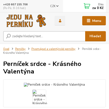
0
ks
+420 607 155 706
CZK
za
0 Kč
(Po-Pá, 8-16 hod.)
Menu
Hledat
Úvod
Perníčky
Prvomájové a valentýnské perníčky
Perníček srdce -
Krásného Valentýna
Perníček srdce - Krásného
Valentýna