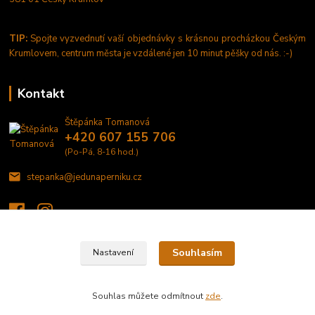
TIP:
Spojte vyzvednutí vaší objednávky s krásnou procházkou Českým
Krumlovem, centrum města je vzdálené jen 10 minut pěšky od nás. :-)
Kontakt
Štěpánka Tomanová
+420 607 155 706
(Po-Pá, 8-16 hod.)
stepanka@jedunaperniku.cz
Souhlasím
Nastavení
©2020 JEDU NA PERNÍKU - domácí výroba perníčků a tisk na jedlý papír a
fondánové listy
Souhlas můžete odmítnout
zde
.
Vytvořeno na
Eshop-rychle.cz