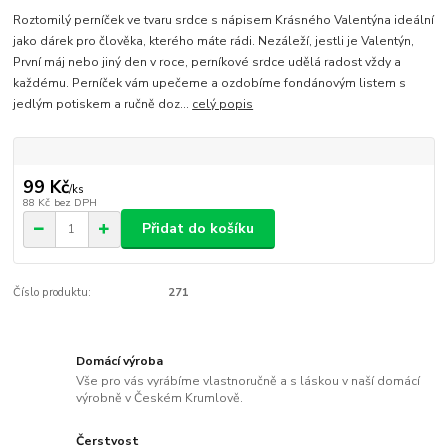
Roztomilý perníček ve tvaru srdce s nápisem Krásného Valentýna ideální
jako dárek pro člověka, kterého máte rádi. Nezáleží, jestli je Valentýn,
První máj nebo jiný den v roce, perníkové srdce udělá radost vždy a
každému. Perníček vám upečeme a ozdobíme fondánovým listem s
jedlým potiskem a ručně doz...
celý popis
99 Kč
/
ks
88 Kč
bez DPH
Přidat do košíku
Číslo produktu:
271
Domácí výroba
Vše pro vás vyrábíme vlastnoručně a s láskou v naší domácí
výrobně v Českém Krumlově.
Čerstvost