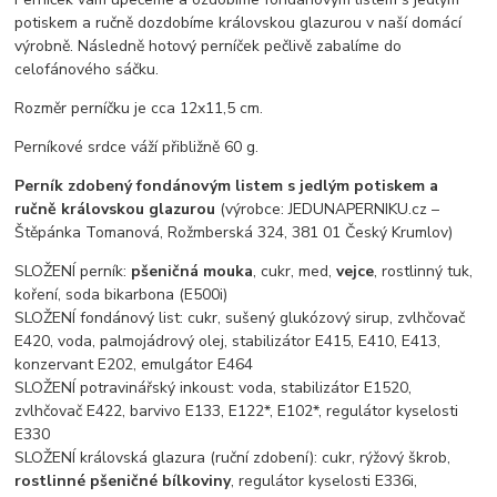
potiskem a ručně dozdobíme královskou glazurou v naší domácí
výrobně. Následně hotový perníček pečlivě zabalíme do
celofánového sáčku.
Rozměr perníčku je cca 12x11,5 cm.
Perníkové srdce váží přibližně 60 g.
Perník zdobený fondánovým listem s jedlým potiskem a
ručně královskou glazurou
(výrobce: JEDUNAPERNIKU.cz –
Štěpánka Tomanová, Rožmberská 324, 381 01 Český Krumlov)
SLOŽENÍ perník:
pšeničná mouka
, cukr, med,
vejce
, rostlinný tuk,
koření, soda bikarbona (E500i)
SLOŽENÍ fondánový list: cukr, sušený glukózový sirup, zvlhčovač
E420, voda, palmojádrový olej, stabilizátor E415, E410, E413,
konzervant E202, emulgátor E464
SLOŽENÍ potravinářský inkoust: voda, stabilizátor E1520,
zvlhčovač E422, barvivo E133, E122*, E102*, regulátor kyselosti
E330
SLOŽENÍ královská glazura (ruční zdobení): cukr, rýžový škrob,
rostlinné pšeničné bílkoviny
, regulátor kyselosti E336i,