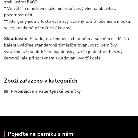
stabilizátor E466
* Ve větším množství může mít nepříznivý vliv na aktivitu a
pozornost dětí
** Alergeny jsou v textu výše zvýrazněny tučně (pšeničná mouka,
vejce, rostlinné pšeničné bílkoviny)
Skladování:
Skladujte v temném, chladném a suchém místě. Na
balení uvádíme standardně tříměsíční trvanlivost (perníčky
vyrábíme až po obdržení objednávky, takže je dostanete vždy
čerstvé), ale při správném skladování vydrží i déle.
Zboží zařazeno v kategoriích
Prvomájové a valentýnské perníčky
Pojeďte na perníku s námi