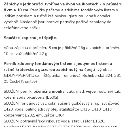
Zápichy s jednorožci tvoříme ve dvou velikostech - o průměru
8 cm a 10 cm.
Perníčky pečeme a zdobíme fondánovým listem s
jedlým potiskem a ručně královskou glazurou v naší domácí
výrobně. Následně jsou hotové perníčky pečlivě zabaleny do
celofánového sáčku.
Součástí zápichu je i špejle.
Váha zápichu o průměru 8 cm je přibližně 25g a zápich o průměru
10 cm váží přibližně 42 g.
Perník zdobený fondánovým listem s jedlým potiskem a
ručně královskou glazurou zapíchnutý na špejli
(výrobce:
JEDUNAPERNIKU.cz – Štěpánka Tomanová, Rožmberská 324, 381
01 Český Krumlov)
SLOŽENÍ perník:
pšeničná mouka
, cukr, med,
vejce
, rostlinný tuk,
koření, soda bikarbona (E500i)
SLOŽENÍ fondánový list: cukr, sušený glukózový sirup, zvlhčovač
E420, voda, palmojádrový olej, stabilizátor E415, E410, E413,
konzervant E202, emulgátor E464
SLOŽENÍ potravinářský inkoust: voda, stabilizátor E1520,