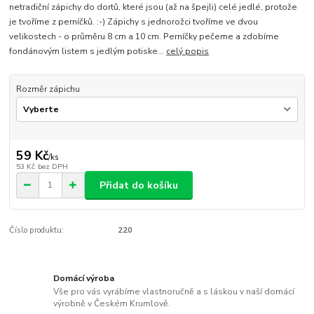
netradiční zápichy do dortů, které jsou (až na špejli) celé jedlé, protože
je tvoříme z perníčků. :-) Zápichy s jednorožci tvoříme ve dvou
velikostech - o průměru 8 cm a 10 cm. Perníčky pečeme a zdobíme
fondánovým listem s jedlým potiske...
celý popis
Rozměr zápichu
59 Kč
/
ks
53 Kč
bez DPH
Přidat do košíku
Číslo produktu:
220
Domácí výroba
Vše pro vás vyrábíme vlastnoručně a s láskou v naší domácí
výrobně v Českém Krumlově.