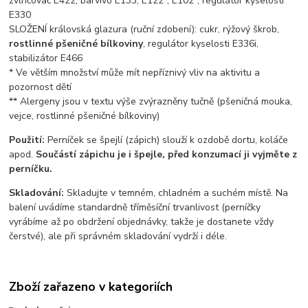
zvlhčovač E422, barvivo E133, E122*, E102*, regulátor kyselosti
E330
SLOŽENÍ královská glazura (ruční zdobení): cukr, rýžový škrob,
rostlinné pšeničné bílkoviny
, regulátor kyselosti E336i,
stabilizátor E466
* Ve větším množství může mít nepříznivý vliv na aktivitu a
pozornost dětí
** Alergeny jsou v textu výše zvýrazněny tučně (pšeničná mouka,
vejce, rostlinné pšeničné bílkoviny)
Použití:
Perníček se špejlí (zápich) slouží k ozdobě dortu, koláče
apod.
Součástí zápichu je i špejle, před konzumací ji vyjměte z
perníčku.
Skladování:
Skladujte v temném, chladném a suchém místě. Na
balení uvádíme standardně tříměsíční trvanlivost (perníčky
vyrábíme až po obdržení objednávky, takže je dostanete vždy
čerstvé), ale při správném skladování vydrží i déle.
Zboží zařazeno v kategoriích