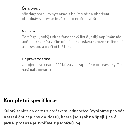
Čerstvost
Všechny produkty vyrábíme a balíme až po obdržení
objednávky, abyste je získali co nejčerstvější.
Na míru
Perníčky i (jedlý) tisk na fondánový list či jedlý papír vám rádi
uděláme na míru vašim přáním - na oslavu narozenin, firemní
akci, svatbu a další příležitosti.
Doprava zdarma
U objednávek nad 1000 Kč za vás zaplatíme dopravu my. Tak
hurá nakupovat. :)
Kompletní specifikace
Kulatý zápich do dortu s obrázkem Jednorožce.
Vyrábíme pro vás
netradiční zápichy do dortů, které jsou (až na špejli) celé
jedlé, protože je tvoříme z perníčků. :-)