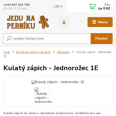
0
ks
+420 607 155 706
CZK
za
0 Kč
(Po-Pá, 8-16 hod.)
Menu
Hledat
Úvod
Perníkové zápichy do dortů
Jednorožci
Kulatý zápich - Jednorožec
1E
Kulatý zápich - Jednorožec 1E
Kulatý zápich do dortu s obrázkem Jednorožce. Vyrábíme pro vás