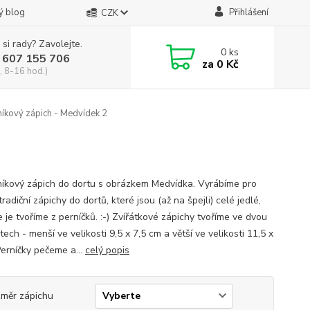
ý blog
Přihlášení
CZK
 si rady? Zavolejte.
0
ks
 607 155 706
za
0 Kč
, 8-16 hod.)
íkový zápich - Medvídek 2
íkový zápich do dortu s obrázkem Medvídka. Vyrábíme pro
radiční zápichy do dortů, které jsou (až na špejli) celé jedlé,
 je tvoříme z perníčků. :-) Zvířátkové zápichy tvoříme ve dvou
tech - menší ve velikosti 9,5 x 7,5 cm a větší ve velikosti 11,5 x
Perníčky pečeme a...
celý popis
měr zápichu