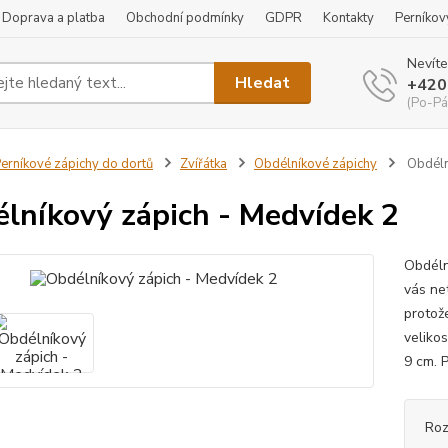
Doprava a platba
Obchodní podmínky
GDPR
Kontakty
Perníkov
Nevíte
Hledat
+420
(Po-Pá
erníkové zápichy do dortů
Zvířátka
Obdélníkové zápichy
Obdéln
lníkový zápich - Medvídek 2
Obdéln
vás net
protože
velikos
9 cm. 
Roz