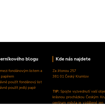
perníkového blogu
Kde nás najdete
 mezi fondánovým listem a
Za Jitonou 257
 papírem
381 01 Český Krumlov
rávně použít fondánový list
rávně použít jedlý papír
TIP:
Spojte vyzvednutí vaší obj
krásnou procházkou Českým Kr
centrum města je vzdálené jen