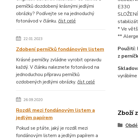
perníčků dozdobený krásnými jedlými
E330
obrázky? Podívejte se na jednoduchý
SLOŽENÍ k
fotonávod v článku.
číst celé
stabilizá
* Ve větš
** Alerge
22.01.2023
Použití:
Zdobení perníčků fondánovým listem
z perníč
Krásné perníčky zvládne vyrobit opravdu
každý. V článku naleznete fotonávod na
Skladová
jednoduchou přípravu perníčků
vyrábíme 
ozdobených jedlými obrázky.
číst celé
26.09.2020
Rozdíl mezi fondánovým listem a
Zboží 
jedlým papírem
Obdél
Pokud se ptáte, jaký je rozdíl mezi
fondánovým listem a jedlým papírem a