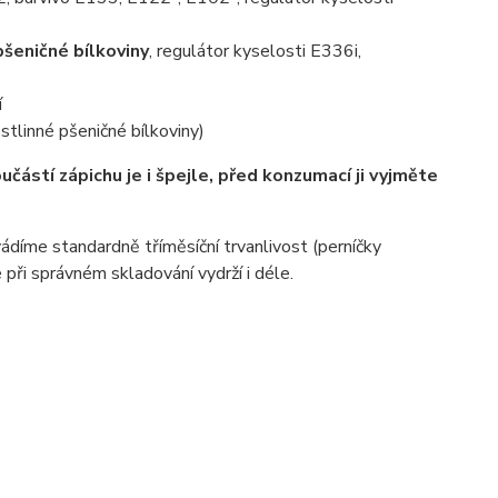
pšeničné bílkoviny
, regulátor kyselosti E336i,
í
stlinné pšeničné bílkoviny)
učástí zápichu je i špejle, před konzumací ji vyjměte
díme standardně tříměsíční trvanlivost (perníčky
 při správném skladování vydrží i déle.