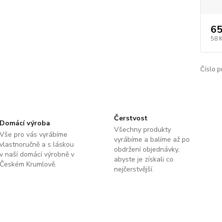
65
58 
Číslo p
Čerstvost
Domácí výroba
Všechny produkty
Vše pro vás vyrábíme
vyrábíme a balíme až po
vlastnoručně a s láskou
obdržení objednávky,
v naší domácí výrobně v
abyste je získali co
Českém Krumlově.
nejčerstvější.