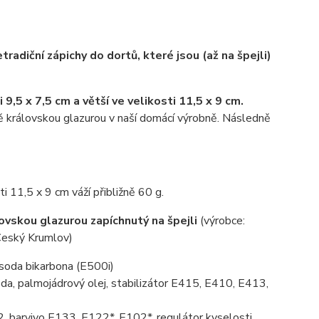
radiční zápichy do dortů, které jsou (až na špejli)
9,5 x 7,5 cm a větší ve velikosti 11,5 x 9 cm.
 královskou glazurou v naší domácí výrobně. Následně
ti 11,5 x 9 cm váží přibližně 60 g.
vskou glazurou zapíchnutý na špejli
(výrobce:
eský Krumlov)
, soda bikarbona (E500i)
da, palmojádrový olej, stabilizátor E415, E410, E413,
, barvivo E133, E122*, E102*, regulátor kyselosti