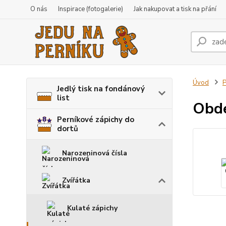
O nás
Inspirace (fotogalerie)
Jak nakupovat a tisk na přání
Úvod
P
Jedlý tisk na fondánový
list
Obdé
Perníkové zápichy do
dortů
Narozeninová čísla
Zvířátka
Kulaté zápichy