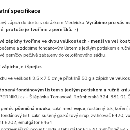
tní specifikace
ový zápich do dortu s obrázkem Medvídka.
Vyrábíme pro vás net
é, protože je tvoříme z perníčků. :-)
vé zápichy tvoříme ve dvou velikostech - menší ve velikosti 
 pečeme a zdobíme fondánovým listem s jedlým potiskem a ručně
vé perníčky pečlivě zabaleny do celofánového sáčku.
zápichu je i špejle.
chu ve velikosti 9,5 x 7,5 cm je přibližně 50 g a zápich ve velikos
dobený fondánovým listem s jedlým potiskem a ručně králo
RNIKU.cz – Štěpánka Tomanová, Rožmberská 324, 381 01 Č
perník:
pšeničná mouka
, cukr, med,
vejce
, rostlinný tuk, koření
ondánový list: cukr, sušený glukózový sirup, zvlhčovač E420, vo
nt E202, emulgátor E464
otravinářský inkoust: voda, stabilizátor E1520, zvlhčovač E422