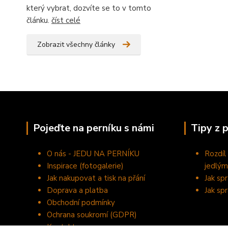
který vybrat, dozvíte se to v tomto
článku.
číst celé
Zobrazit všechny články
Pojeďte na perníku s námi
Tipy z 
O nás - JEDU NA PERNÍKU
Rozdíl
Inspirace (fotogalerie)
jedlým
Jak nakupovat a tisk na přání
Jak sp
Doprava a platba
Jak sp
Obchodní podmínky
Ochrana soukromí (GDPR)
Kontakty