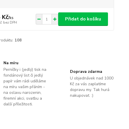
 Kč
/
ks
Přidat do košíku
Kč
bez DPH
roduktu:
108
Na míru
Perníčky i (jedlý) tisk na
Doprava zdarma
fondánový list či jedlý
U objednávek nad 1000
papír vám rádi uděláme
Kč za vás zaplatíme
na míru vašim přáním -
dopravu my. Tak hurá
na oslavu narozenin,
nakupovat. :)
firemní akci, svatbu a
další příležitosti.