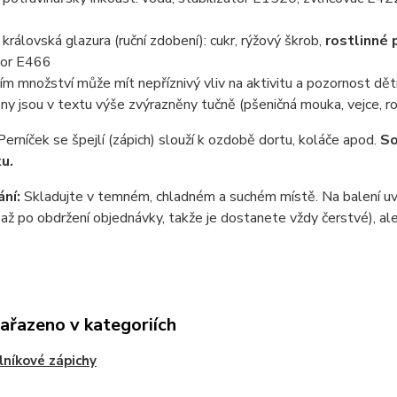
rálovská glazura (ruční zdobení): cukr, rýžový škrob,
rostlinné 
tor E466
ím množství může mít nepříznivý vliv na aktivitu a pozornost dět
ny jsou v textu výše zvýrazněny tučně (pšeničná mouka, vejce, ro
Perníček se špejlí (zápich) slouží k ozdobě dortu, koláče apod.
So
ku.
ní:
Skladujte v temném, chladném a suchém místě. Na balení uvá
až po obdržení objednávky, takže je dostanete vždy čerstvé), ale
zařazeno v kategoriích
níkové zápichy