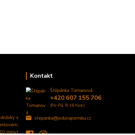
Kontakt
Štěpánka Tomanová
+420 607 155 706
(Po-Pá, 8-16 hod.)
ednávky s
stepanka@jedunaperniku.cz
umlovem,
 10 minut