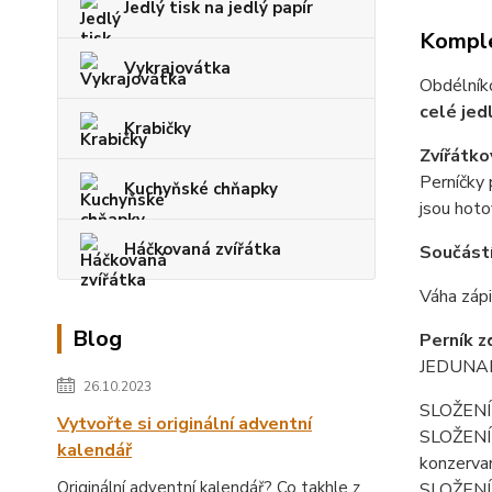
Jedlý tisk na jedlý papír
Komple
Vykrajovátka
Obdélník
celé jedl
Krabičky
Zvířátko
Perníčky
Kuchyňské chňapky
jsou hoto
Háčkovaná zvířátka
Součástí 
Váha zápi
Blog
Perník z
JEDUNAPE
26.10.2023
SLOŽENÍ 
Vytvořte si originální adventní
SLOŽENÍ f
kalendář
konzerva
Originální adventní kalendář? Co takhle z
SLOŽENÍ p