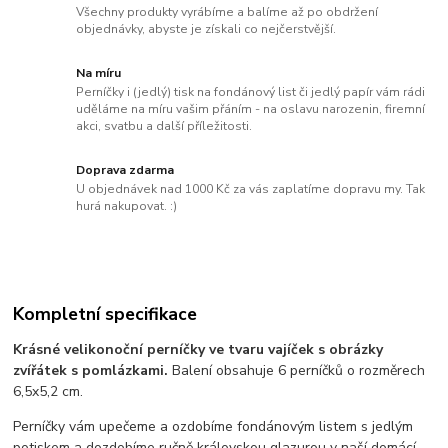
Všechny produkty vyrábíme a balíme až po obdržení
objednávky, abyste je získali co nejčerstvější.
Na míru
Perníčky i (jedlý) tisk na fondánový list či jedlý papír vám rádi
uděláme na míru vašim přáním - na oslavu narozenin, firemní
akci, svatbu a další příležitosti.
Doprava zdarma
U objednávek nad 1000 Kč za vás zaplatíme dopravu my. Tak
hurá nakupovat. :)
Kompletní specifikace
Krásné velikonoční perníčky ve tvaru vajíček s obrázky
zvířátek s pomlázkami.
Balení obsahuje 6 perníčků o rozměrech
6,5x5,2 cm.
Perníčky vám upečeme a ozdobíme fondánovým listem s jedlým
potiskem a dozdobíme ručně královskou glazurou v naší domácí