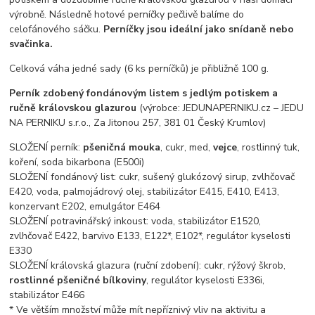
výrobně. Následně hotové perníčky pečlivě balíme do
celofánového sáčku.
Perníčky jsou ideální jako snídaně nebo
svačinka.
Celková váha jedné sady (6 ks perníčků) je přibližně 100 g.
Perník zdobený fondánovým listem s jedlým potiskem a
ručně královskou glazurou
(výrobce: JEDUNAPERNIKU.cz – JEDU
NA PERNIKU s.r.o., Za Jitonou 257, 381 01 Český Krumlov)
SLOŽENÍ perník:
pšeničná mouka
, cukr, med,
vejce
, rostlinný tuk,
koření, soda bikarbona (E500i)
SLOŽENÍ fondánový list: cukr, sušený glukózový sirup, zvlhčovač
E420, voda, palmojádrový olej, stabilizátor E415, E410, E413,
konzervant E202, emulgátor E464
SLOŽENÍ potravinářský inkoust: voda, stabilizátor E1520,
zvlhčovač E422, barvivo E133, E122*, E102*, regulátor kyselosti
E330
SLOŽENÍ královská glazura (ruční zdobení): cukr, rýžový škrob,
rostlinné pšeničné bílkoviny
, regulátor kyselosti E336i,
stabilizátor E466
* Ve větším množství může mít nepříznivý vliv na aktivitu a