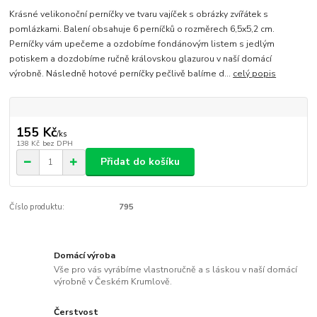
Krásné velikonoční perníčky ve tvaru vajíček s obrázky zvířátek s
pomlázkami. Balení obsahuje 6 perníčků o rozměrech 6,5x5,2 cm.
Perníčky vám upečeme a ozdobíme fondánovým listem s jedlým
potiskem a dozdobíme ručně královskou glazurou v naší domácí
výrobně. Následně hotové perníčky pečlivě balíme d...
celý popis
155 Kč
/
ks
138 Kč
bez DPH
Přidat do košíku
Číslo produktu:
795
Domácí výroba
Vše pro vás vyrábíme vlastnoručně a s láskou v naší domácí
výrobně v Českém Krumlově.
Čerstvost