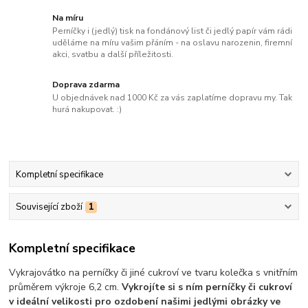
Na míru
Perníčky i (jedlý) tisk na fondánový list či jedlý papír vám rádi
uděláme na míru vašim přáním - na oslavu narozenin, firemní
akci, svatbu a další příležitosti.
Doprava zdarma
U objednávek nad 1000 Kč za vás zaplatíme dopravu my. Tak
hurá nakupovat. :)
Kompletní specifikace
Související zboží
1
Kompletní specifikace
Vykrajovátko na perníčky či jiné cukroví ve tvaru kolečka s vnitřním
průměrem výkroje 6,2 cm.
Vykrojíte si s ním perníčky či cukroví
v ideální velikosti pro ozdobení našimi jedlými obrázky ve