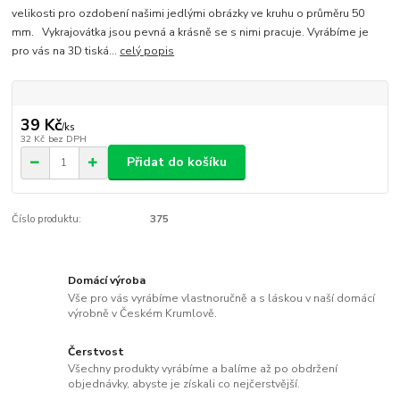
velikosti pro ozdobení našimi jedlými obrázky ve kruhu o průměru 50
mm. Vykrajovátka jsou pevná a krásně se s nimi pracuje. Vyrábíme je
pro vás na 3D tiská...
celý popis
39 Kč
/
ks
32 Kč
bez DPH
Přidat do košíku
Číslo produktu:
375
Domácí výroba
Vše pro vás vyrábíme vlastnoručně a s láskou v naší domácí
výrobně v Českém Krumlově.
Čerstvost
Všechny produkty vyrábíme a balíme až po obdržení
objednávky, abyste je získali co nejčerstvější.