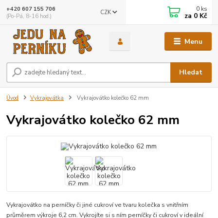
0
ks
+420 607 155 706
CZK
za
0 Kč
(Po-Pá, 8-16 hod.)
Menu
Hledat
Úvod
Vykrajovátka
Vykrajovátko kolečko 62 mm
Vykrajovátko kolečko 62 mm
Vykrajovátko na perníčky či jiné cukroví ve tvaru kolečka s vnitřním
průměrem výkroje 6,2 cm. Vykrojíte si s ním perníčky či cukroví v ideální