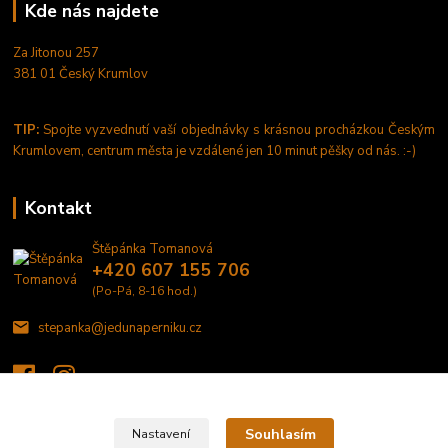
Kde nás najdete
Za Jitonou 257
381 01 Český Krumlov
TIP:
Spojte vyzvednutí vaší objednávky s krásnou procházkou Českým
Krumlovem, centrum města je vzdálené jen 10 minut pěšky od nás. :-)
Kontakt
Štěpánka Tomanová
+420 607 155 706
(Po-Pá, 8-16 hod.)
stepanka@jedunaperniku.cz
Souhlasím
Nastavení