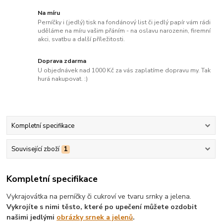
Na míru
Perníčky i (jedlý) tisk na fondánový list či jedlý papír vám rádi
uděláme na míru vašim přáním - na oslavu narozenin, firemní
akci, svatbu a další příležitosti.
Doprava zdarma
U objednávek nad 1000 Kč za vás zaplatíme dopravu my. Tak
hurá nakupovat. :)
Kompletní specifikace
Související zboží
1
Kompletní specifikace
Vykrajovátka na perníčky či cukroví ve tvaru srnky a jelena.
Vykrojíte s nimi těsto, které po upečení můžete ozdobit
našimi jedlými
obrázky srnek a jelenů
.