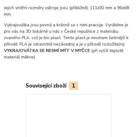
Jejich vnitřní rozměry výkroje jsou (přibližně): 111x92 mm a 96x68
mm.
Vykrajovátka jsou pevná a krásně se s nimi pracuje. Vyrábíme je
pro vás na 3D tiskárně u nás v České republice z materiálu
zvaného PLA, což je bio plast. Tento plast je mnohem šetrnější k
přírodě. PLA je zdravotně nezávadný a je v přírodě rozložitelný.
VYKRAJOVÁTKA SE NESMÍ MÝT V MYČCE
(při vyšší teplotě
materiál měkne).
Související zboží
1