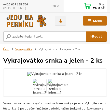
0
ks
+420 607 155 706
CZK
za
0 Kč
(Po-Pá, 8-16 hod.)
Menu
Hledat
Úvod
Vykrajovátka
Vykrajovátko srnka a jelen - 2 ks
Vykrajovátko srnka a jelen - 2 ks
Vykrajovátka na perníčky či cukroví ve tvaru srnky a jelena. Vykrojíte s nimi
těsto, které po upečení můžete ozdobit našimi jedlými obrázky srnek a