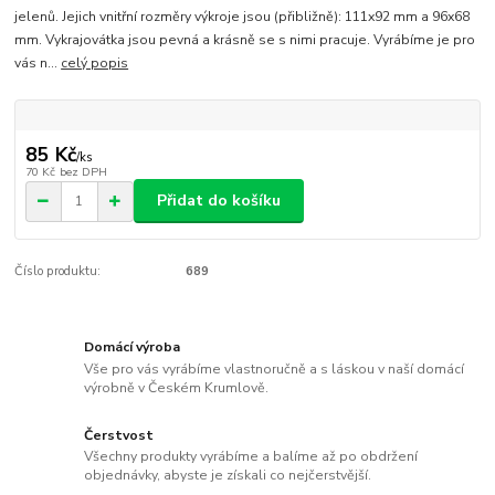
jelenů. Jejich vnitřní rozměry výkroje jsou (přibližně): 111x92 mm a 96x68
mm. Vykrajovátka jsou pevná a krásně se s nimi pracuje. Vyrábíme je pro
vás n...
celý popis
85 Kč
/
ks
70 Kč
bez DPH
Přidat do košíku
Číslo produktu:
689
Domácí výroba
Vše pro vás vyrábíme vlastnoručně a s láskou v naší domácí
výrobně v Českém Krumlově.
Čerstvost
Všechny produkty vyrábíme a balíme až po obdržení
objednávky, abyste je získali co nejčerstvější.