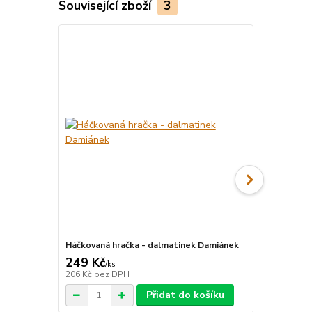
Související zboží
3
Háčkovaná hračka - dalmatinek Damiánek
Kulatý zápic
249 Kč
59 Kč
/
ks
/
ks
206 Kč
bez DPH
53 Kč
bez D
Přidat do košíku