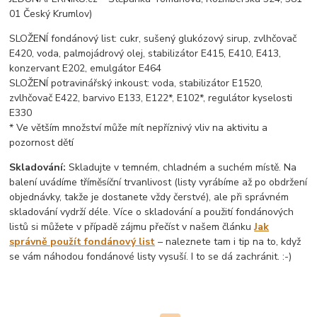
01 Český Krumlov)
SLOŽENÍ fondánový list: cukr, sušený glukózový sirup, zvlhčovač
E420, voda, palmojádrový olej, stabilizátor E415, E410, E413,
konzervant E202, emulgátor E464
SLOŽENÍ potravinářský inkoust: voda, stabilizátor E1520,
zvlhčovač E422, barvivo E133, E122*, E102*, regulátor kyselosti
E330
* Ve větším množství může mít nepříznivý vliv na aktivitu a
pozornost dětí
Skladování:
Skladujte v temném, chladném a suchém místě. Na
balení uvádíme tříměsíční trvanlivost (listy vyrábíme až po obdržení
objednávky, takže je dostanete vždy čerstvé), ale při správném
skladování vydrží déle. Více o skladování a použití fondánových
listů si můžete v případě zájmu přečíst v našem článku
Jak
správně použít fondánový list
– naleznete tam i tip na to, když
se vám náhodou fondánové listy vysuší. I to se dá zachránit. :-)