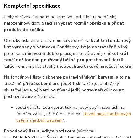
Kompletní specifikace
Jedlý obrázek Dalmatin na kruhový dort. Ideální na dětský
narozeninový dort.
Stačí si vybrat rozměr obrázku a přidat
produkt do košíku.
Obrázky tiskneme v naší domácí výrobně na
kvalitní fondánový
list vyrobený v Německu
. Fondánový list
je dostatečně silný
,
proto se
s ním velmi dobře pracuje
, ale zároveň je
několikrát
tenčí než fondán používaný běžně pro potahování dortů
,
takže není ani příliš sladký (
neobsahuje takové množství cukru
).
Na fondánové listy
tiskneme potravinářskými barvami
a to
na
tiskárně přizpůsobené pro jedlý tisk
, takže jsou obrázky
skutečně jedlé. :-) Námi používaný jedlý potravinářský inkoust
pochází rovněž z Německa.
Jestli váháte, zda vybrat tisk na jedlý papír nebo tisk na
fondánový list, přečtěte si článek "
Rozdíl mezi fondánovým
listem a jedlým papírem
".
Fondánový list s jedlým potiskem
(výrobce:
JEDUNAPERNIKU.cz – Štěpánka Tomanová, Rožmberská 324, 381