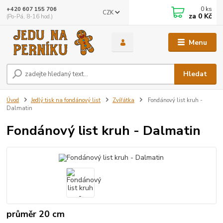
0
ks
+420 607 155 706
CZK
za
0 Kč
(Po-Pá, 8-16 hod.)
Menu
Hledat
Úvod
Jedlý tisk na fondánový list
Zvířátka
Fondánový list kruh -
Dalmatin
Fondánový list kruh - Dalmatin
průměr 20 cm