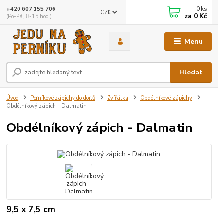
0
ks
+420 607 155 706
CZK
za
0 Kč
(Po-Pá, 8-16 hod.)
Menu
Hledat
Úvod
Perníkové zápichy do dortů
Zvířátka
Obdélníkové zápichy
Obdélníkový zápich - Dalmatin
Obdélníkový zápich - Dalmatin
9,5 x 7,5 cm