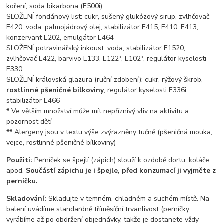
koření, soda bikarbona (E500i)
SLOŽENÍ fondánový list: cukr, sušený glukózový sirup, zvlhčovač
E420, voda, palmojádrový olej, stabilizátor E415, E410, E413,
konzervant E202, emulgátor E464
SLOŽENÍ potravinářský inkoust: voda, stabilizátor E1520,
zvlhčovač E422, barvivo E133, E122*, E102*, regulátor kyselosti
E330
SLOŽENÍ královská glazura (ruční zdobení): cukr, rýžový škrob,
rostlinné pšeničné bílkoviny
, regulátor kyselosti E336i,
stabilizátor E466
* Ve větším množství může mít nepříznivý vliv na aktivitu a
pozornost dětí
** Alergeny jsou v textu výše zvýrazněny tučně (pšeničná mouka,
vejce, rostlinné pšeničné bílkoviny)
Použití:
Perníček se špejlí (zápich) slouží k ozdobě dortu, koláče
apod.
Součástí zápichu je i špejle, před konzumací ji vyjměte z
perníčku.
Skladování:
Skladujte v temném, chladném a suchém místě. Na
balení uvádíme standardně tříměsíční trvanlivost (perníčky
vyrábíme až po obdržení objednávky, takže je dostanete vždy