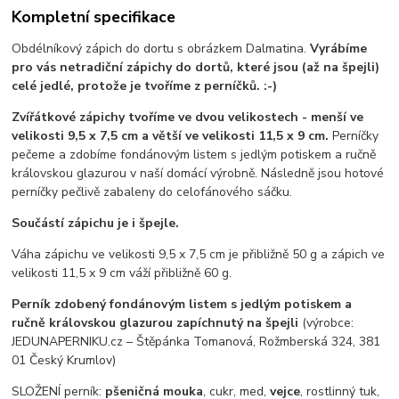
Kompletní specifikace
Obdélníkový zápich do dortu s obrázkem Dalmatina.
Vyrábíme
pro vás netradiční zápichy do dortů, které jsou (až na špejli)
celé jedlé, protože je tvoříme z perníčků. :-)
Zvířátkové zápichy tvoříme ve dvou velikostech - menší ve
velikosti 9,5 x 7,5 cm a větší ve velikosti 11,5 x 9 cm.
Perníčky
pečeme a zdobíme fondánovým listem s jedlým potiskem a ručně
královskou glazurou v naší domácí výrobně. Následně jsou hotové
perníčky pečlivě zabaleny do celofánového sáčku.
Součástí zápichu je i špejle.
Váha zápichu ve velikosti 9,5 x 7,5 cm je přibližně 50 g a zápich ve
velikosti 11,5 x 9 cm váží přibližně 60 g.
Perník zdobený fondánovým listem s jedlým potiskem a
ručně královskou glazurou zapíchnutý na špejli
(výrobce:
JEDUNAPERNIKU.cz – Štěpánka Tomanová, Rožmberská 324, 381
01 Český Krumlov)
SLOŽENÍ perník:
pšeničná mouka
, cukr, med,
vejce
, rostlinný tuk,