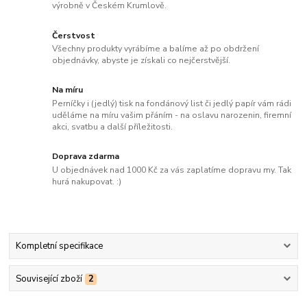
výrobně v Českém Krumlově.
Čerstvost
Všechny produkty vyrábíme a balíme až po obdržení
objednávky, abyste je získali co nejčerstvější.
Na míru
Perníčky i (jedlý) tisk na fondánový list či jedlý papír vám rádi
uděláme na míru vašim přáním - na oslavu narozenin, firemní
akci, svatbu a další příležitosti.
Doprava zdarma
U objednávek nad 1000 Kč za vás zaplatíme dopravu my. Tak
hurá nakupovat. :)
Kompletní specifikace
Související zboží
2