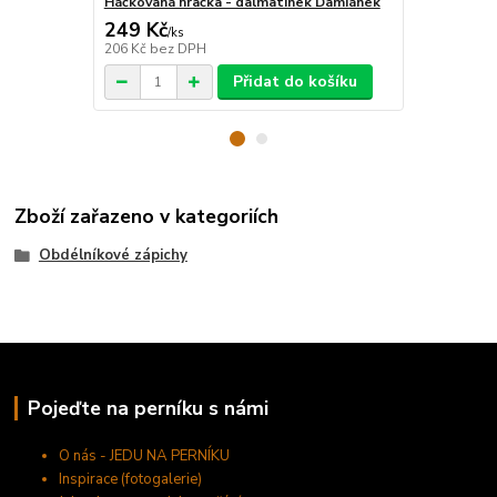
Háčkovaná hračka - dalmatinek Damiánek
Fondánový li
249 Kč
125 Kč
/
ks
/
ks
206 Kč
bez DPH
112 Kč
bez 
Přidat do košíku
Zboží zařazeno v kategoriích
Obdélníkové zápichy
Pojeďte na perníku s námi
O nás - JEDU NA PERNÍKU
Inspirace (fotogalerie)