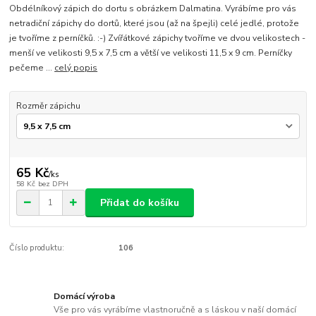
Obdélníkový zápich do dortu s obrázkem Dalmatina. Vyrábíme pro vás
netradiční zápichy do dortů, které jsou (až na špejli) celé jedlé, protože
je tvoříme z perníčků. :-) Zvířátkové zápichy tvoříme ve dvou velikostech -
menší ve velikosti 9,5 x 7,5 cm a větší ve velikosti 11,5 x 9 cm. Perníčky
pečeme ...
celý popis
Rozměr zápichu
65 Kč
/
ks
58 Kč
bez DPH
Přidat do košíku
Číslo produktu:
106
Domácí výroba
Vše pro vás vyrábíme vlastnoručně a s láskou v naší domácí