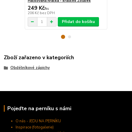
Háčkovaná hračka - králíček Zoubek
Fondánový li
249 Kč
125 Kč
/
ks
/
ks
206 Kč
bez DPH
112 Kč
bez 
Přidat do košíku
Zboží zařazeno v kategoriích
Obdélníkové zápichy
Pojeďte na perníku s námi
O nás - JEDU NA PERNÍKU
Inspirace (fotogalerie)