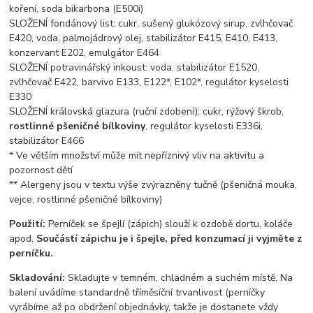
koření, soda bikarbona (E500i)
SLOŽENÍ fondánový list: cukr, sušený glukózový sirup, zvlhčovač
E420, voda, palmojádrový olej, stabilizátor E415, E410, E413,
konzervant E202, emulgátor E464
SLOŽENÍ potravinářský inkoust: voda, stabilizátor E1520,
zvlhčovač E422, barvivo E133, E122*, E102*, regulátor kyselosti
E330
SLOŽENÍ královská glazura (ruční zdobení): cukr, rýžový škrob,
rostlinné pšeničné bílkoviny
, regulátor kyselosti E336i,
stabilizátor E466
* Ve větším množství může mít nepříznivý vliv na aktivitu a
pozornost dětí
** Alergeny jsou v textu výše zvýrazněny tučně (pšeničná mouka,
vejce, rostlinné pšeničné bílkoviny)
Použití:
Perníček se špejlí (zápich) slouží k ozdobě dortu, koláče
apod.
Součástí zápichu je i špejle, před konzumací ji vyjměte z
perníčku.
Skladování:
Skladujte v temném, chladném a suchém místě. Na
balení uvádíme standardně tříměsíční trvanlivost (perníčky
vyrábíme až po obdržení objednávky, takže je dostanete vždy