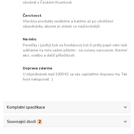
výrobně v Českém Krumlově.
Čerstvost
Všechny produkty vyrábíme a balíme až po obdržení
objednávky, abyste je získali co nejčerstvější.
Na míru
Perníčky i (jedlý) tisk na fondánový list či jedlý papír vám rádi
uděláme na míru vašim přáním - na oslavu narozenin, firemní
akci, svatbu a další příležitosti.
Doprava zdarma
U objednávek nad 1000 Kč za vás zaplatíme dopravu my. Tak
hurá nakupovat. :)
Kompletní specifikace
Související zboží
2