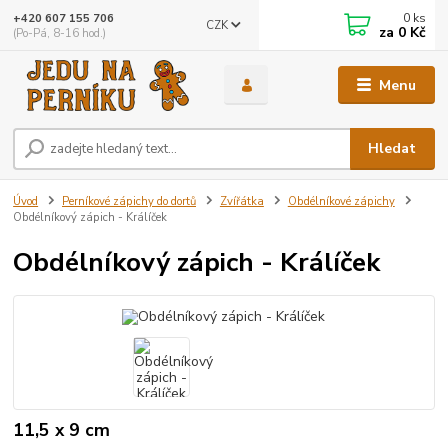
0
ks
+420 607 155 706
CZK
za
0 Kč
(Po-Pá, 8-16 hod.)
Menu
Hledat
Úvod
Perníkové zápichy do dortů
Zvířátka
Obdélníkové zápichy
Obdélníkový zápich - Králíček
Obdélníkový zápich - Králíček
11,5 x 9 cm