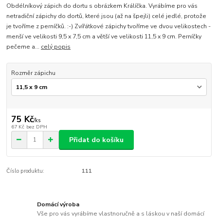
Obdélníkový zápich do dortu s obrázkem Králíčka. Vyrábíme pro vás
netradiční zápichy do dortů, které jsou (až na špejli) celé jedlé, protože
je tvoříme z perníčků. :-) Zvířátkové zápichy tvoříme ve dvou velikostech -
menší ve velikosti 9,5 x 7,5 cm a větší ve velikosti 11,5 x 9 cm. Perníčky
pečeme a...
celý popis
Rozměr zápichu
75 Kč
/
ks
67 Kč
bez DPH
Přidat do košíku
Číslo produktu:
111
Domácí výroba
Vše pro vás vyrábíme vlastnoručně a s láskou v naší domácí