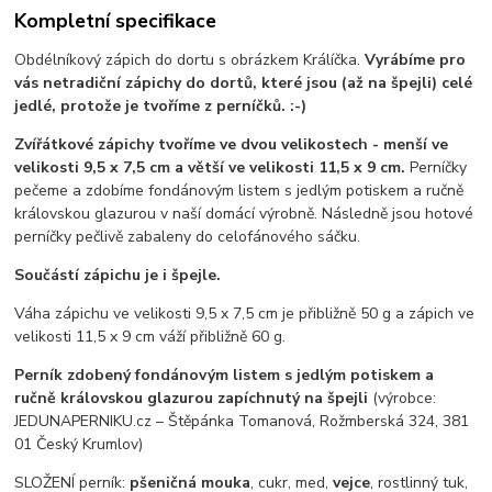
Kompletní specifikace
Obdélníkový zápich do dortu s obrázkem Králíčka.
Vyrábíme pro
vás netradiční zápichy do dortů, které jsou (až na špejli) celé
jedlé, protože je tvoříme z perníčků. :-)
Zvířátkové zápichy tvoříme ve dvou velikostech - menší ve
velikosti 9,5 x 7,5 cm a větší ve velikosti 11,5 x 9 cm.
Perníčky
pečeme a zdobíme fondánovým listem s jedlým potiskem a ručně
královskou glazurou v naší domácí výrobně. Následně jsou hotové
perníčky pečlivě zabaleny do celofánového sáčku.
Součástí zápichu je i špejle.
Váha zápichu ve velikosti 9,5 x 7,5 cm je přibližně 50 g a zápich ve
velikosti 11,5 x 9 cm váží přibližně 60 g.
Perník zdobený fondánovým listem s jedlým potiskem a
ručně královskou glazurou zapíchnutý na špejli
(výrobce:
JEDUNAPERNIKU.cz – Štěpánka Tomanová, Rožmberská 324, 381
01 Český Krumlov)
SLOŽENÍ perník:
pšeničná mouka
, cukr, med,
vejce
, rostlinný tuk,