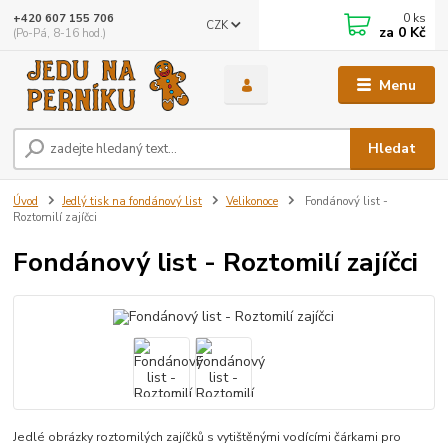
0
ks
+420 607 155 706
CZK
za
0 Kč
(Po-Pá, 8-16 hod.)
Menu
Hledat
Úvod
Jedlý tisk na fondánový list
Velikonoce
Fondánový list -
Roztomilí zajíčci
Fondánový list - Roztomilí zajíčci
Jedlé obrázky roztomilých zajíčků s vytištěnými vodícími čárkami pro