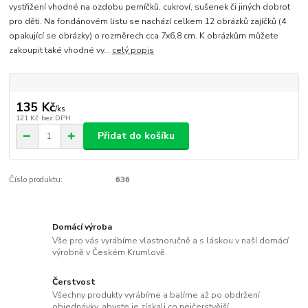
vystřižení vhodné na ozdobu perníčků, cukroví, sušenek či jiných dobrot
pro děti. Na fondánovém listu se nachází celkem 12 obrázků zajíčků (4
opakující se obrázky) o rozměrech cca 7x6,8 cm. K obrázkům můžete
zakoupit také vhodné vy...
celý popis
135 Kč
/
ks
121 Kč
bez DPH
Přidat do košíku
Číslo produktu:
636
Domácí výroba
Vše pro vás vyrábíme vlastnoručně a s láskou v naší domácí
výrobně v Českém Krumlově.
Čerstvost
Všechny produkty vyrábíme a balíme až po obdržení
objednávky, abyste je získali co nejčerstvější.