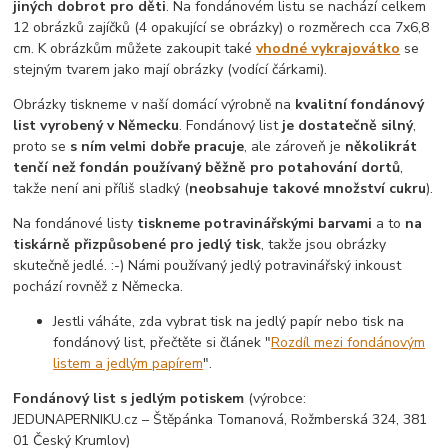
jiných dobrot pro děti
. Na fondánovém listu se nachází celkem
12 obrázků zajíčků (4 opakující se obrázky) o rozměrech cca 7x6,8
cm. K obrázkům můžete zakoupit také
vhodné vykrajovátko
se
stejným tvarem jako mají obrázky (vodící čárkami).
Obrázky tiskneme v naší domácí výrobně na
kvalitní fondánový
list vyrobený v Německu
. Fondánový list
je dostatečně silný
,
proto se
s ním velmi dobře pracuje
, ale zároveň je
několikrát
tenčí než fondán používaný běžně pro potahování dortů
,
takže není ani příliš sladký (
neobsahuje takové množství cukru
).
Na fondánové listy
tiskneme potravinářskými barvami
a to
na
tiskárně přizpůsobené pro jedlý tisk
, takže jsou obrázky
skutečně jedlé. :-) Námi používaný jedlý potravinářský inkoust
pochází rovněž z Německa.
Jestli váháte, zda vybrat tisk na jedlý papír nebo tisk na
fondánový list, přečtěte si článek "
Rozdíl mezi fondánovým
listem a jedlým papírem
".
Fondánový list s jedlým potiskem
(výrobce:
JEDUNAPERNIKU.cz – Štěpánka Tomanová, Rožmberská 324, 381
01 Český Krumlov)