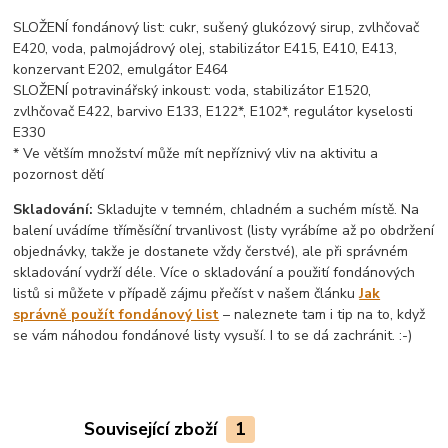
SLOŽENÍ fondánový list: cukr, sušený glukózový sirup, zvlhčovač
E420, voda, palmojádrový olej, stabilizátor E415, E410, E413,
konzervant E202, emulgátor E464
SLOŽENÍ potravinářský inkoust: voda, stabilizátor E1520,
zvlhčovač E422, barvivo E133, E122*, E102*, regulátor kyselosti
E330
* Ve větším množství může mít nepříznivý vliv na aktivitu a
pozornost dětí
Skladování:
Skladujte v temném, chladném a suchém místě. Na
balení uvádíme tříměsíční trvanlivost (listy vyrábíme až po obdržení
objednávky, takže je dostanete vždy čerstvé), ale při správném
skladování vydrží déle. Více o skladování a použití fondánových
listů si můžete v případě zájmu přečíst v našem článku
Jak
správně použít fondánový list
– naleznete tam i tip na to, když
se vám náhodou fondánové listy vysuší. I to se dá zachránit. :-)
Související zboží
1