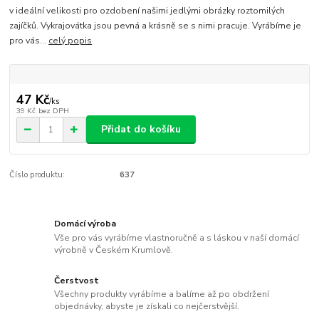
v ideální velikosti pro ozdobení našimi jedlými obrázky roztomilých
zajíčků. Vykrajovátka jsou pevná a krásně se s nimi pracuje. Vyrábíme je
pro vás...
celý popis
47 Kč
/
ks
39 Kč
bez DPH
Přidat do košíku
Číslo produktu:
637
Domácí výroba
Vše pro vás vyrábíme vlastnoručně a s láskou v naší domácí
výrobně v Českém Krumlově.
Čerstvost
Všechny produkty vyrábíme a balíme až po obdržení
objednávky, abyste je získali co nejčerstvější.