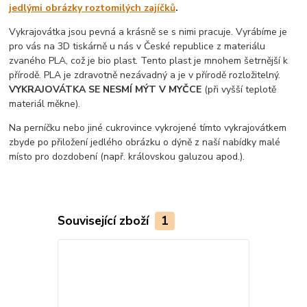
jedlými obrázky roztomilých zajíčků
.
Vykrajovátka jsou pevná a krásně se s nimi pracuje. Vyrábíme je
pro vás na 3D tiskárně u nás v České republice z materiálu
zvaného PLA, což je bio plast. Tento plast je mnohem šetrnější k
přírodě. PLA je zdravotně nezávadný a je v přírodě rozložitelný.
VYKRAJOVÁTKA SE NESMÍ MÝT V MYČCE
(při vyšší teplotě
materiál měkne).
Na perníčku nebo jiné cukrovince vykrojené tímto vykrajovátkem
zbyde po přiložení jedlého obrázku o dýně z naší nabídky malé
místo pro dozdobení (např. královskou galuzou apod.).
Související zboží
1