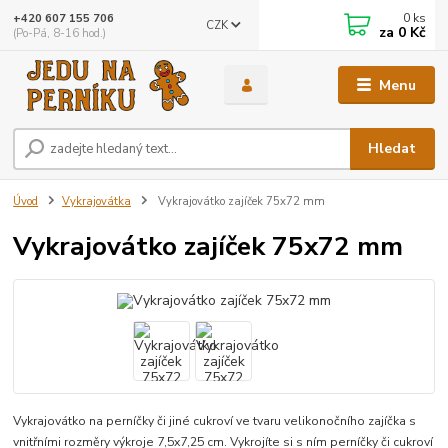
0
ks
+420 607 155 706
CZK
za
0 Kč
(Po-Pá, 8-16 hod.)
Menu
Hledat
Úvod
Vykrajovátka
Vykrajovátko zajíček 75x72 mm
Vykrajovátko zajíček 75x72 mm
Vykrajovátko na perníčky či jiné cukroví ve tvaru velikonočního zajíčka s
vnitřními rozměry výkroje 7,5x7,25 cm. Vykrojíte si s ním perníčky či cukroví