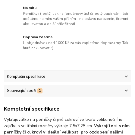
Na míru
Perníčky i (jedlý) tisk na fondánový list či jedlý papír vám rádi
uděláme na míru vašim přáním - na oslavu narozenin, firemní
akci, svatbu a další příležitosti.
Doprava zdarma
U objednávek nad 1000 Kč za vás zaplatíme dopravu my. Tak
hurá nakupovat. :)
Kompletní specifikace
Související zboží
1
Kompletní specifikace
Vykrajovátko na perníčky či jiné cukroví ve tvaru velikonočního
zajíčka s vnitřními rozměry výkroje 7,5x7,25 cm.
Vykrojíte si s ním
perníčky či cukroví v ideální velikosti pro ozdobení našimi